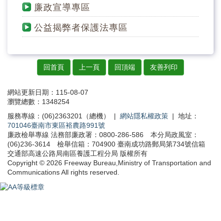
廉政宣導專區
南區服務區主題網
公益揭弊者保護法專區
田寮站文物陳列室申請參訪
種子概念館
回首頁
上一頁
回頂端
友善列印
性別主流化
網站更新日期：115-08-07
職業安全衛生專區
瀏覽總數：1348254
服務專線：(06)2363201（總機） |
網站隱私權政策
| 地址：
CRPD身心障礙者權利公約專區
701046臺南市東區裕農路991號
廉政檢舉專線 法務部廉政署：0800-286-586 本分局政風室：
(06)236-3614 檢舉信箱：704900 臺南成功路郵局第734號信箱
東山友善生態園區
交通部高速公路局南區養護工程分局 版權所有
Copyright © 2026 Freeway Bureau,Ministry of Transportation and
Communications All rights reserved.