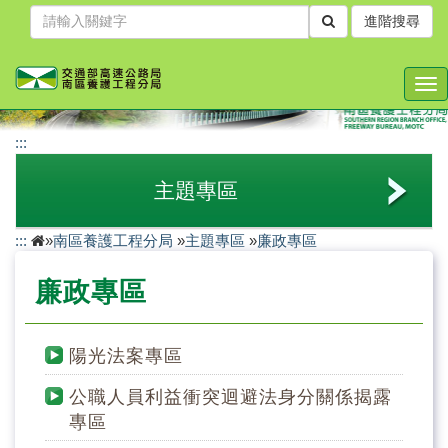
跳
進階搜尋
到
主
要
Tog
內
nav
容
:::
主題專區
:::
»
南區養護工程分局
»
主題專區
»
廉政專區
檔案應用主題網
廉政專區
交通安全宣導專區
駕駛人休息室專區
陽光法案專區
廉政專區
公職人員利益衝突迴避法身分關係揭露
專區
廉政會報專區