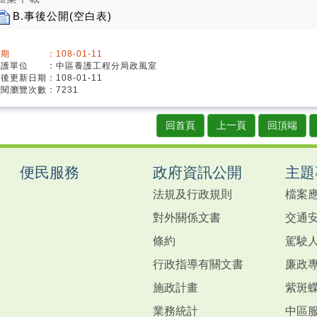
B.事後公開(空白表)
期 ：108-01-11
維護單位 ：中區養護工程分局政風室
後更新日期：108-01-11
閱瀏覽次數：7231
回首頁
上一頁
回頂端
便民服務
政府資訊公開
主題
法規及行政規則
檔案
對外關係文書
交通
條約
駕駛
行政指導有關文書
廉政
施政計畫
紫斑
業務統計
中區