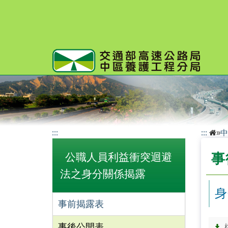
跳
到
主
要
內
容
:::
:::
»
中
公職人員利益衝突迴避
事
法之身分關係揭露
身
事前揭露表
事後公開表