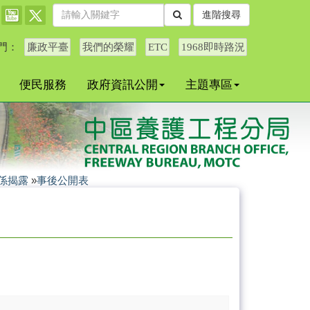
進階搜尋
門：
廉政平臺
我們的榮耀
ETC
1968即時路況
便民服務
政府資訊公開
主題專區
係揭露
»
事後公開表