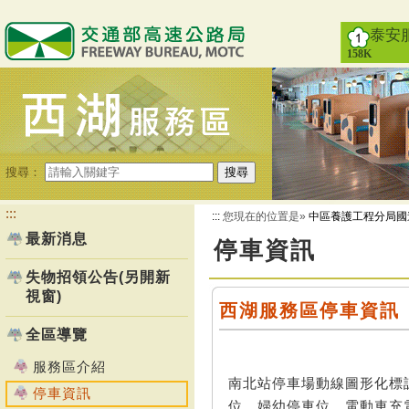
跳
到
泰安
主
158K
要
內
容
搜尋：
搜尋
:::
:::
您現在的位置是»
中區養護工程分局國
最新消息
停車資訊
失物招領公告(另開新
視窗)
西湖服務區停車資訊
全區導覽
服務區介紹
南北站停車場動線圖形化標
停車資訊
位、婦幼停車位、電動車充