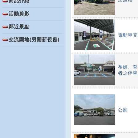
商品介紹
活動剪影
鄰近景點
電動車充
交流園地(另開新視窗)
孕婦、育
者之停車
公廁