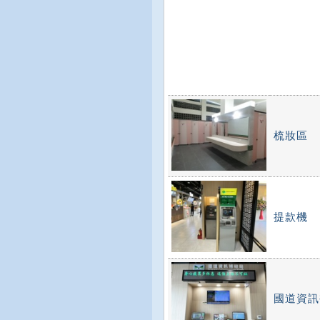
梳妝區
提款機
國道資訊