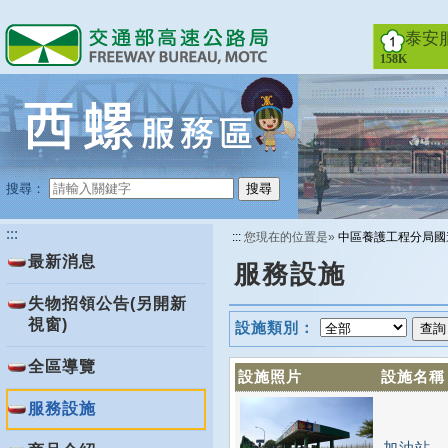
跳
到
泰安
主
158K
要
內
容
搜尋：
搜尋
:::
:::
您現在的位置是»
中區養護工程分局國
最新消息
服務設施
失物招領公告(另開新
視窗)
設施類別：
全區導覽
設施照片
設施名稱
服務設施
加油站