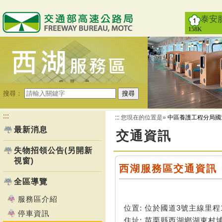
跳
到
泰安
主
158K
要
內
容
搜尋：
搜尋
:::
:::
您現在的位置是»
中區養護工程分局國
最新消息
交通資訊
失物招領公告(另開新
視窗)
西湖服務區交通資訊
全區導覽
服務區介紹
位置: 位於國道3號主線里程1
停車資訊
住址: 苗栗縣西湖鄉湖東村埔