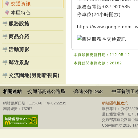
交通資訊
服務台電話:037-920585
本區特色
停車位(24小時開放)
服務設施
https://www.google.com.
商品介紹
活動剪影
本頁最後更新日期：112-05-12
鄰近景點
本頁點閱瀏覽次數：26182
交流園地(另開新視窗)
相關連結
‧交通部高速公路局
‧高速公路1968
‧中區養護工
網站更新日期：115-8-6 下午 02:22:35
網站隱私權政策
瀏覽總數：73267
服務專線：(04)225
最佳瀏覽環境：IE7．Fi
交通部高速公路局中區
Copyright © 2016 Tai