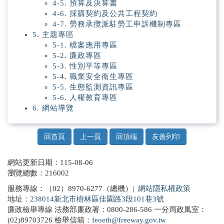
4-5. 預算及決算書
4-6. 採購契約及公共工程契約
4-7. 勞務承攬派駐勞工申訴機制專區
5. 主題專區
5-1. 檔案應用專區
5-2. 廉政專區
5-3. 性別平等專區
5-4. 職業安全衛生專區
5-5. 生態監測資訊專區
5-6. 人權教育專區
6. 網站導覽
回首頁
上一頁
回頂端
友善列印
網站更新日期：115-08-06
瀏覽總數：216002
服務專線：（02）8970-6277（總機）|
網站隱私權政策
地址：
238014新北市樹林區佳園路3段101巷3號
廉政檢舉專線 法務部廉政署：0800-286-586 一分局政風室：
(02)89703726 檢舉信箱：
feoeth@freeway.gov.tw