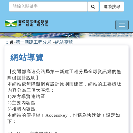
跳
進階搜尋
到
主
要
Toggl
內
navig
容
:::
»
第一新建工程分局
»
網站導覽
網站導覽
【交通部高速公路局第一新建工程分局全球資訊網的無
障礙設計說明】
本網站依無障礙網頁設計原則而建置，網站的主要樣版
內容分為三個大區塊：
1)左方導覽連結區
2)主要內容區
3)相關內容區。
本網站的便捷鍵﹝Accesskey，也稱為快速鍵﹞設定如
下：