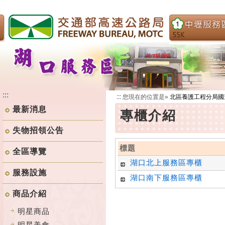
跳
到
主
要
內
容
:::
:::
您現在的位置是»
北區養護工程分局國
最新消息
專櫃介紹
失物招領公告
標題
全區導覽
湖口北上服務區專櫃
服務設施
湖口南下服務區專櫃
商品介紹
明星商品
明星美食