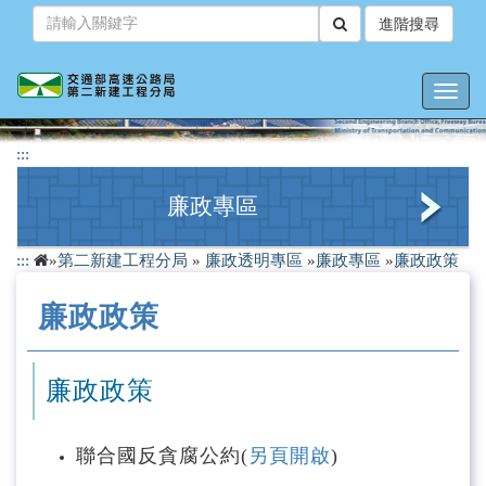
跳
進階搜尋
到
主
要
Toggl
內
navig
容
:::
廉政專區
:::
»
第二新建工程分局
»
廉政透明專區
»
廉政專區
»
廉政政策
檢舉管道
廉政政策
廉政政策
廉政會報
廉政政策
廉政宣導
聯合國反貪腐公約(
另頁開啟
)
廉政法規