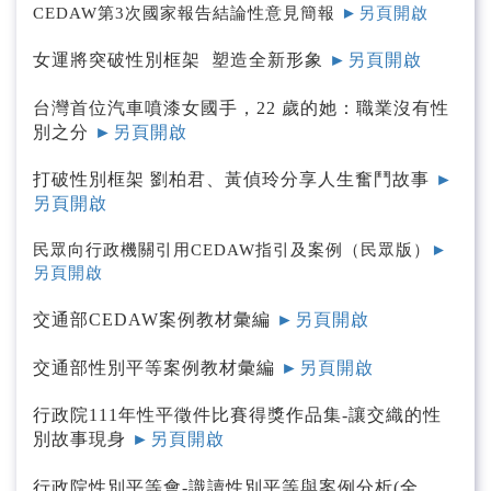
CEDAW第3次國家報告結論性意見簡報
►另頁開啟
影音專區
女運將突破性別框架 塑造全新形象
►另頁開啟
抗旱專區
台灣首位汽車噴漆女國手，22 歲的她：職業沒有性
別之分
►另頁開啟
打破性別框架 劉柏君、黃偵玲分享人生奮鬥故事
►
另頁開啟
民眾向行政機關引用CEDAW指引及案例（民眾版）
►
另頁開啟
交通部CEDAW案例教材彙編
►另頁開啟
交通部性別平等案例教材彙編
►另頁開啟
行政院111年性平徵件比賽得獎作品集-讓交織的性
別故事現身
►另頁開啟
行政院性別平等會-識讀性別平等與案例分析(全