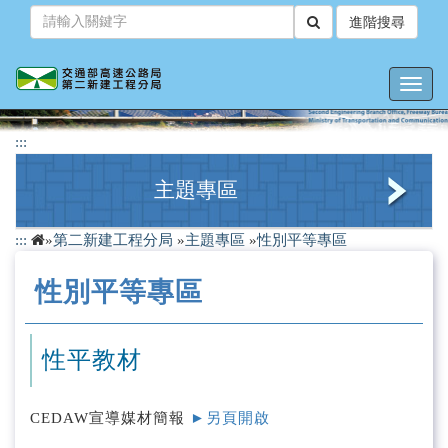
跳
進階搜尋
到
主
要
Toggl
內
navig
容
:::
主題專區
:::
»
第二新建工程分局
»
主題專區
»
性別平等專區
檔案應用專區
性別平等專區
性別平等專區
性騷擾防治專區
性平教材
職業安全衛生專區
CEDAW宣導媒材簡報
►另頁開啟
人權教育專區