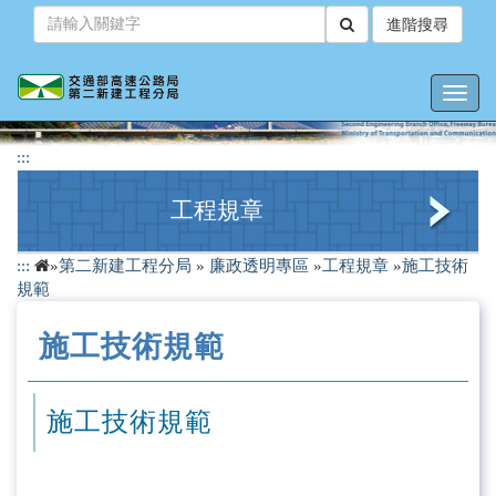
跳
進階搜尋
到
主
要
Toggl
內
navig
容
:::
工程規章
:::
»
第二新建工程分局
»
廉政透明專區
»
工程規章
»
施工技術
工程標準作業程序
規範
一般條款
施工技術規範
施工技術規範
施工技術規範
施工之交通管制守則