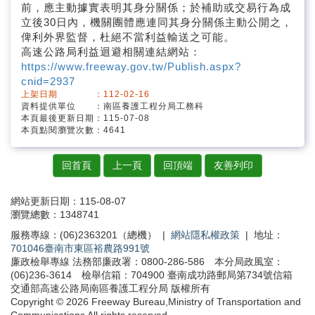
前，應主動據實表明其身分關係；於補助或交易行為成
立後30日內，機關團體應連同其身分關係主動公開之，
俾利外界監督，杜絕不當利益輸送之可能。
高速公路局利益迴避相關連結網站：
https://www.freeway.gov.tw/Publish.aspx?
cnid=2937
上架日期 ：112-02-16
資料提供單位 ：南區養護工程分局工務科
本頁最後更新日期：115-07-08
本頁點閱瀏覽次數：4641
回首頁
上一頁
回頂端
友善列印
網站更新日期：115-08-07
瀏覽總數：1348741
服務專線：(06)2363201（總機） |
網站隱私權政策
| 地址：
701046臺南市東區裕農路991號
廉政檢舉專線 法務部廉政署：0800-286-586 本分局政風室：
(06)236-3614 檢舉信箱：704900 臺南成功路郵局第734號信箱
交通部高速公路局南區養護工程分局 版權所有
Copyright © 2026 Freeway Bureau,Ministry of Transportation and