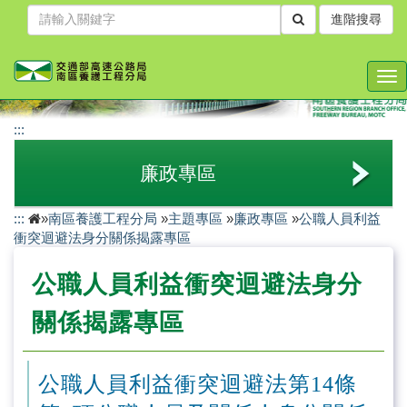
跳
進階搜尋
到
主
要
Tog
內
nav
容
:::
廉政專區
:::
»
南區養護工程分局
»
主題專區
»
廉政專區
»
公職人員利益
陽光法案專區
衝突迴避法身分關係揭露專區
公職人員利益衝突迴避法身分關係揭露專區
公職人員利益衝突迴避法身分
廉政宣導專區
關係揭露專區
公益揭弊者保護法專區
公職人員利益衝突迴避法第14條