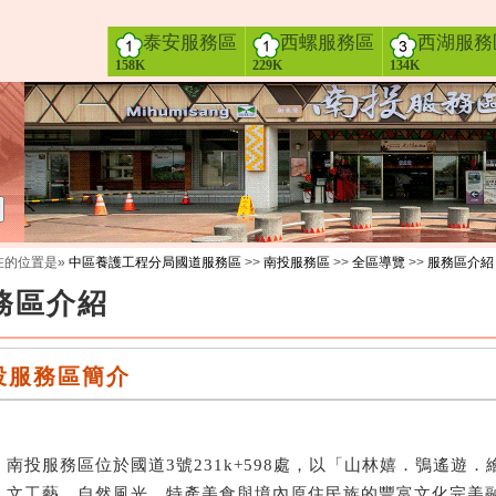
泰安服務區
西螺服務區
西湖服務
158K
229K
134K
在的位置是»
中區養護工程分局國道服務區
>>
南投服務區
>>
全區導覽
>>
服務區介紹
務區介紹
投服務區簡介
投服務區位於國道3號231k+598處，以「山林嬉．鴞遙遊
人文工藝、自然風光、特產美食與境內原住民族的豐富文化完美