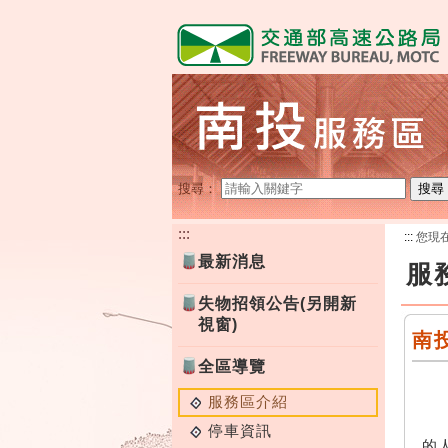
跳
到
主
要
內
容
搜尋：
搜尋
:::
:::
您現
最新消息
服
失物招領公告(另開新
視窗)
南
全區導覽
服務區介紹
南
停車資訊
的