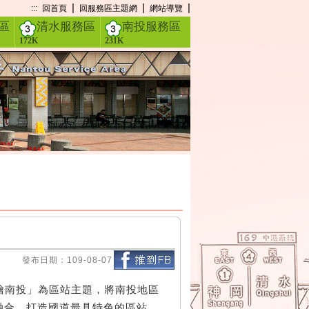
|
|
|
:::
回首頁
回服務區主題網
網站導覽
區
清水服務區
南投服務區
172K
231K
發布日期：109-08-07
．繪南投」為區站主題，將南投地區
融合，打造國道最具特色的區站。