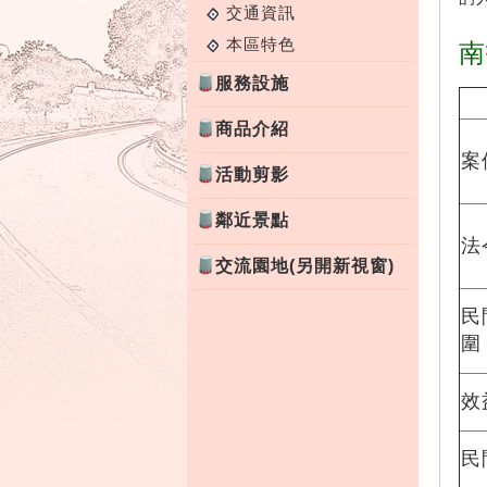
交通資訊
本區特色
南
服務設施
商品介紹
案
活動剪影
鄰近景點
法
交流園地(另開新視窗)
民
圍
效
民