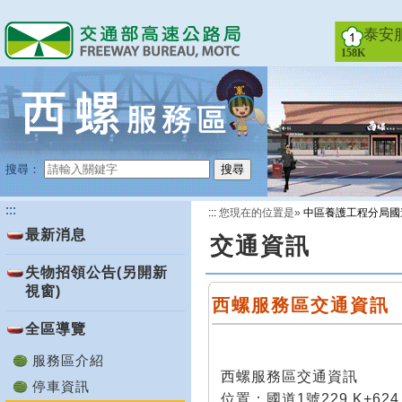
跳
到
泰安
主
158K
要
內
容
搜尋：
搜尋
:::
:::
您現在的位置是»
中區養護工程分局國
最新消息
交通資訊
失物招領公告(另開新
視窗)
西螺服務區交通資訊
全區導覽
服務區介紹
西螺服務區交通資訊
停車資訊
位置：國道1號229 K+624