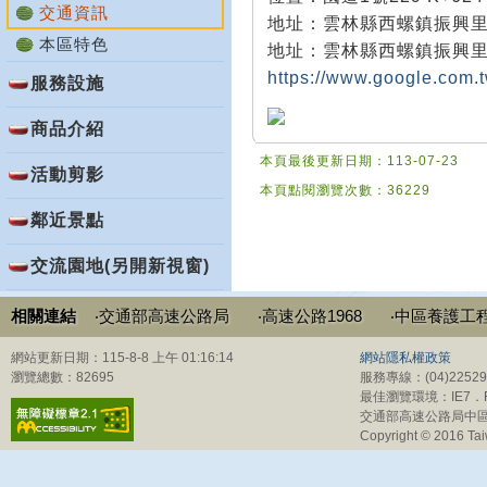
交通資訊
地址：雲林縣西螺鎮振興里1
本區特色
地址：雲林縣西螺鎮振興里2
https://www.google.com
服務設施
商品介紹
本頁最後更新日期：113-07-23
活動剪影
本頁點閱瀏覽次數：36229
鄰近景點
交流園地(另開新視窗)
相關連結
‧交通部高速公路局
‧高速公路1968
‧中區養護工
網站更新日期：115-8-8 上午 01:16:14
網站隱私權政策
瀏覽總數：82695
服務專線：(04)225
最佳瀏覽環境：IE7．Fi
交通部高速公路局中區
Copyright © 2016 Tai