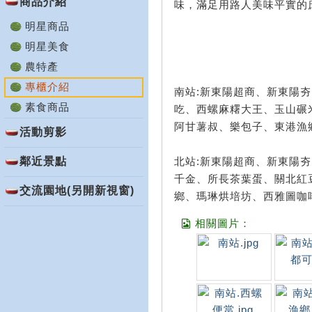
商品介紹
味，滿足用路人美味平實的
明星商品
明星美食
農特產
專櫃介紹
南站:新東陽超商、新東陽
素食商品
吃、西螺麻糬大王、玉山碾
阿甘薯叔、樂包子、東港漁
活動剪影
鄰近景點
北站:新東陽超商、新東陽
千金、所長茶葉蛋、關北紅
交流園地(另開新視窗)
鄉、瑪琳烘培坊、西雅圖咖
相關圖片：