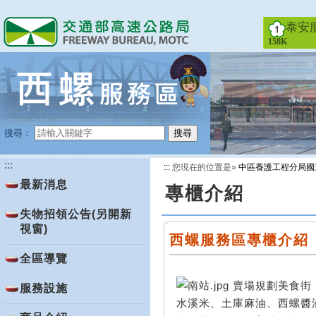
跳
到
泰安
主
158K
要
內
容
搜尋：
搜尋
:::
:::
您現在的位置是»
中區養護工程分局國
最新消息
專櫃介紹
失物招領公告(另開新
視窗)
西螺服務區專櫃介紹
全區導覽
賣場規劃美食街
服務設施
水溪米、土庫麻油、西螺醬