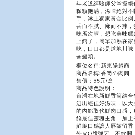
年老道經驗師父掌握絕
顆顆飽滿，滋味絕對不
手，淋上獨家黃金比例
香而不膩、麻而不辣，
味層次豐，想吃美味麵
上館子，簡單加熱在家
吃，口口都是道地川味
香癮頭。
櫃位名稱:新東陽超商
商品名稱:香筍の肉圓
售價：55元/盒
商品特色說明：
台灣在地新鮮香筍結合
迸出絕佳好滋味，以大
的內餡取代鮮肉口感，
餡最佳靈魂主角，加上
鮮脆口感讓人唇齒留香
外皮Q脆彈牙，不軟爛