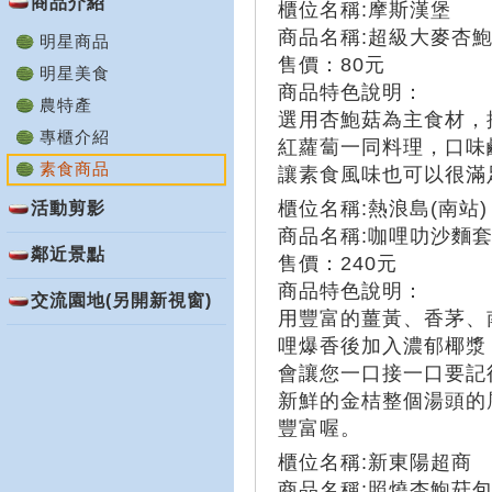
商品介紹
櫃位名稱:摩斯漢堡
商品名稱:超級大麥杏
明星商品
售價：80元
明星美食
商品特色說明：
農特產
選用杏鮑菇為主食材，
專櫃介紹
紅蘿蔔一同料理，口味
素食商品
讓素食風味也可以很滿
櫃位名稱:熱浪島(南站)
活動剪影
商品名稱:咖哩叻沙麵
鄰近景點
售價：240元
商品特色說明：
交流園地(另開新視窗)
用豐富的薑黃、香茅、
哩爆香後加入濃郁椰漿
會讓您一口接一口要記
新鮮的金桔整個湯頭的
豐富喔。
櫃位名稱:新東陽超商
商品名稱:照燒杏鮑菇