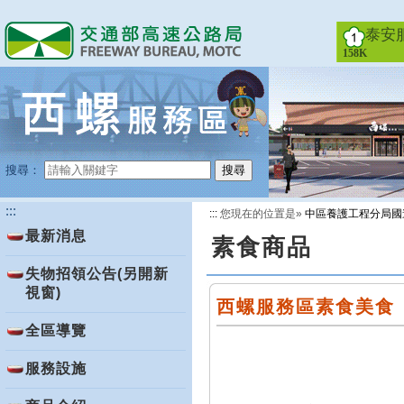
跳
到
泰安
主
158K
要
內
容
搜尋：
搜尋
:::
:::
您現在的位置是»
中區養護工程分局國
最新消息
素食商品
失物招領公告(另開新
視窗)
西螺服務區素食美食
全區導覽
服務設施