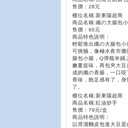
售價：28元
櫃位名稱:新東陽超商
商品名稱:纖の大腸包
售價：65元
商品特色說明：
輕鬆推出纖の大腸包小
可挑惕，像極水夜市攤
腸包小腸，Q彈糯米鋪
嫩薑提味，再包夾大豆
成的纖の香腸，一口咬
香味，飽足感有了，身
了。
櫃位名稱:新東陽超商
商品名稱:紅油炒手
售價：79元/盒
商品特色說明：
以滑溜麵皮包進大豆蛋