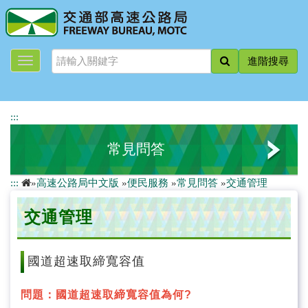
跳
到
主
要
進階搜尋
內
容
:::
常見問答
:::
»
高速公路局中文版
»
便民服務
»
常見問答
»
交通管理
電子收費
交通管理
回數票回收
施工維護及管理
國道超速取締寬容值
拓(新)建工程
問題：國道超速取締寬容值為何?