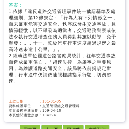
交通管理
答案：
1.依據「違反道路交通管理事件統一裁罰基準及處
路權與財產管理
理細則」第12條規定：「行為人有下列情形之一，
而未嚴重危害交通安全、秩序或發生交通事故，且
國賠案件
情節輕微，以不舉發為適當者，交通勤務警察或依
法令執行交通稽查任務人員得對其施以勸導，免予
舉發：……十一、駕駛汽車行車速度超過規定之最
高時速未逾十公里。」。
2.經執法單位國道公路警察局統計，往年交通事故
而造成嚴重傷亡，「超速失控」為肇事之重要原
因，為維護道路交通安全，該局將依前揭規定辦
理，行車途中仍請依速限標誌指示行駛，切勿超
速。
上架日期 ：101-01-05
資料維護單位 ：交通管理組交通管理科
本頁最後更新日期：109-04-10
本頁點閱瀏覽次數：104294