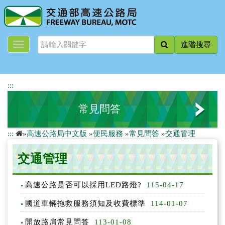
跳
到
主
要
進階搜尋
內
容
:::
常見問答
:::
»
高速公路局中文版
»
便民服務
»
常見問答
»
交通管理
電子收費
交通管理
回數票回收
施工維護及管理
高速公路是否可以採用LED路燈?
115-04-17
國道車輛拖救服務須知及收費標準
114-01-07
拓(新)建工程
開放路肩常見問答
113-01-08