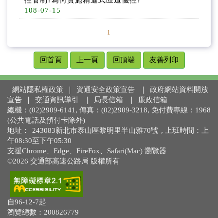
控管制?為何實施精進式匝道儀控?
108-07-15
1
回首頁
上一頁
回頂端
友善列印
網站隱私權政策
｜
資通安全政策宣告
｜
政府網站資料開放
宣告
｜
交通資訊導引
｜
局長信箱
｜
廉政信箱
總機：(02)2909-6141, 傳真：(02)2909-3218, 免付費專線：1968
(公共電話及預付卡除外)
地址：
243083新北市泰山區黎明里半山雅70號
, 上班時間：上
午08:30至下午05:30
支援Chrome、Edge、FireFox、Safari(Mac) 瀏覽器
©2026 交通部高速公路局 版權所有
自96-12-7起
瀏覽總數：200826779