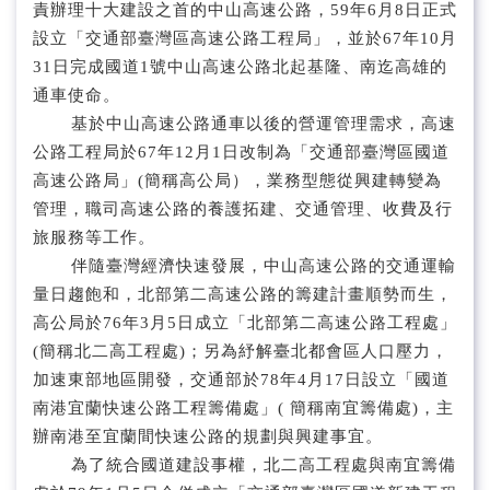
單位介紹
責辦理十大建設之首的中山高速公路，59年6月8日正式
設立「交通部臺灣區高速公路工程局」，並於67年10月
31日完成國道1號中山高速公路北起基隆、南迄高雄的
通車使命。
基於中山高速公路通車以後的營運管理需求，高速
公路工程局於67年12月1日改制為「交通部臺灣區國道
高速公路局」(簡稱高公局），業務型態從興建轉變為
管理，職司高速公路的養護拓建、交通管理、收費及行
旅服務等工作。
伴隨臺灣經濟快速發展，中山高速公路的交通運輸
量日趨飽和，北部第二高速公路的籌建計畫順勢而生，
高公局於76年3月5日成立「北部第二高速公路工程處」
(簡稱北二高工程處)；另為紓解臺北都會區人口壓力，
加速東部地區開發，交通部於78年4月17日設立「國道
南港宜蘭快速公路工程籌備處」( 簡稱南宜籌備處)，主
辦南港至宜蘭間快速公路的規劃與興建事宜。
為了統合國道建設事權，北二高工程處與南宜籌備