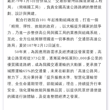
處於79年1月5日合併成立「交通部臺灣區國道新建工程
局」（簡稱國工局），負責全國高速公路路網的整體規
劃、設計與興建。
配合行政院自101 年起推動組織改造，打造一個
「精簡、彈性、效能的政府」，以大幅提升國家的競爭
力，乃進一步整併高公局與國工局的業務與組織系統，
至此，全方位統籌辦理國道一切事務的「交通部高速公
路局」爰於107年2月12日誕生。
50年來，為因應用路需求及經濟建設發展需要，高
速公路里程從373公里，逐漸延伸拓展到1,000多公里的
優質國道路網，成為我國交通運輸的大動脈，更承擔了
城際運輸65%的交通量，未來在嶄新的「高速公路局」
努力下，充分秉持著「提升服務水準、智慧化運輸管
理、全生命週期管理、節能減碳」理念，持續提升行車
安全、強化運輸效能與服務品質，以提供民眾舒適便捷
的國道行旅體驗，及促進整體經濟之發展。