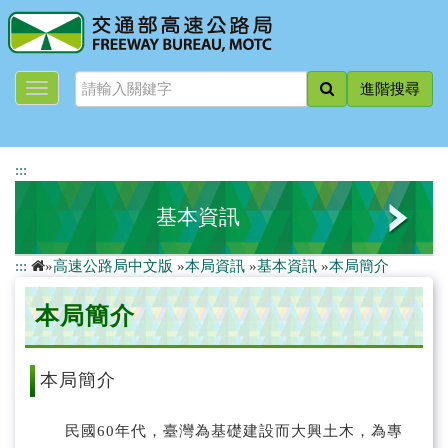
跳
到
主
要
進階搜尋
內
容
:::
基本資訊
:::
»
高速公路局中文版
»
本局資訊
»
基本資訊
»
本局簡介
本局簡介
本局簡介
局長簡介
歷任首長
本局簡介
組織與職掌
民國60年代，臺灣為基礎建設而大興土木，為專