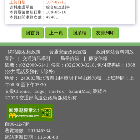
上架日期 ：107-02-11
資料維護單位 ：綜合組企劃科
本頁最後更新日期：109-06-10
本頁點閱瀏覽次數：49401
回首頁
上一頁
回頂端
友善列印
網站隱私權政策
｜
資通安全政策宣告
｜
政府網站資料開放
宣告
｜
交通資訊導引
｜
局長信箱
｜
廉政信箱
總機：(02)2909-6141, 傳真：(02)2909-3218, 免付費專線：1968
(公共電話及預付卡除外)
地址：
243083新北市泰山區黎明里半山雅70號
, 上班時間：上
午08:30至下午05:30
支援Chrome、Edge、FireFox、Safari(Mac) 瀏覽器
©2026 交通部高速公路局 版權所有
自96-12-7起
瀏覽總數：201046334
網站更新日期：115-08-08