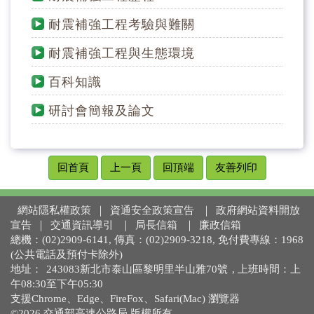
耐震補強工程考驗與難關
耐震補強工程與生態環境
百科知識
研討會簡報及論文
回首頁
上一頁
回頂端
友善列印
網站隱私權政策
｜
資通安全政策宣告
｜
政府網站資料開放
宣告
｜
交通資訊導引
｜
局長信箱
｜
廉政信箱
總機：(02)2909-6141, 傳真：(02)2909-3218, 免付費專線：1968
(公共電話及預付卡除外)
地址：
243083新北市泰山區黎明里半山雅70號
, 上班時間：上
午08:30至下午05:30
支援Chrome、Edge、FireFox、Safari(Mac) 瀏覽器
©2026 交通部高速公路局 版權所有