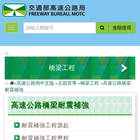
跳
到
主
要
進階搜尋
內
容
:::
橋梁工程
:::
»
高速公路局中文版
»
主題宣導
»
橋梁工程
»
高速公路橋梁
高速公路橋梁耐震補強
耐震補強
高速公路橋梁耐震補強
耐震補強工程源起
耐震補強工程歷程