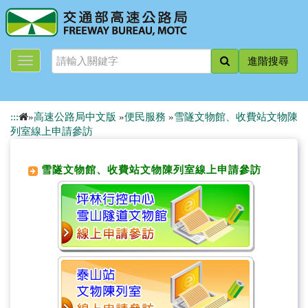
跳
到
主
要
進階搜尋
內
容
:::
»
高速公路局中文版
»
便民服務
»
雪隧文物館、收費站文物陳
列室線上申請參訪
雪隧文物館、收費站文物陳列室線上申請參訪