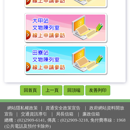
回首頁
上一頁
回頂端
友善列印
網站隱私權政策
｜
資通安全政策宣告
｜
政府網站資料開放
宣告
｜
交通資訊導引
｜
局長信箱
｜
廉政信箱
總機：(02)2909-6141, 傳真：(02)2909-3218, 免付費專線：1968
(公共電話及預付卡除外)