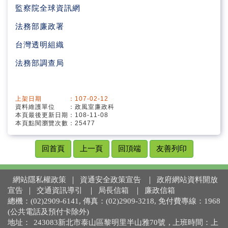
廉政宣導
監察
院
全球資訊網
法務部
廉政
署
廉政倫理
台
灣
透
明
組
織
財產申報
法務部調查局
利益迴避
廉政法規
上架日期 ：107-02-12
資料維護單位 ：政風室廉政科
本頁最後更新日期：108-11-08
廉政剪影
本頁點閱瀏覽次數：25477
網站連結
回首頁
上一頁
回頂端
友善列印
網站隱私權政策
｜
資通安全政策宣告
｜
政府網站資料開放
宣告
｜
交通資訊導引
｜
局長信箱
｜
廉政信箱
總機：(02)2909-6141, 傳真：(02)2909-3218, 免付費專線：1968
(公共電話及預付卡除外)
地址：
243083新北市泰山區黎明里半山雅70號
, 上班時間：上