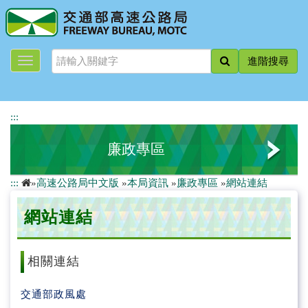
跳
到
主
要
進階搜尋
內
容
:::
廉政專區
:::
»
高速公路局中文版
»
本局資訊
»
廉政專區
»
網站連結
廉政平臺
網站連結
廉政專線
廉政政策
相關連結
廉政會報
交
通
部
政風
處