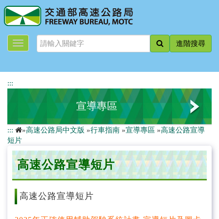
跳
到
主
要
進階搜尋
內
容
:::
宣導專區
:::
»
高速公路局中文版
»
行車指南
»
宣導專區
»
高速公路宣導
國道行車安全宣導素材
短片
國道安全駕駛手冊
高速公路宣導短片
高速公路宣導短片
高速公路宣導短片
高速公路平面文宣