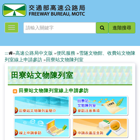
跳
到
主
要
進階搜尋
內
容
:::
»
高速公路局中文版
»
便民服務
»
雪隧文物館、收費站文物陳
列室線上申請參訪
»
田寮站文物陳列室
田寮站文物陳列室
田寮站文物陳列室線上申請參訪