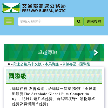
跳
到
主
要
進階搜尋
內
容
:::
卓越專區
:::
»
高速公路局中文版
»
本局資訊
»
卓越專區
»
國際級
國際級
國際級
院級
部級
蝙蝠任務-友善國道，給蝙蝠一個家{榮獲「全球電
影競賽The Accolade Global Film Competitio
n」，紀錄片短片卓越獎、自然環境野生動物類卓
本局
越獎及剪輯類卓越獎}