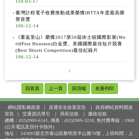
110-03-17
臺灣計程電子收費推動成果榮獲IBTTA年度最高榮
譽首獎
106-12-14
《重返里山》榮獲2017第50屆休士頓國際影展(Wo
rldFest Houston)白金獎、美國國際最佳短片競賽
(Best Shorts Competition)最佳紀錄片
106-12-14
1
回首頁
上一頁
回頂端
友善列印
網站隱私權政策
｜
資通安全政策宣告
｜
政府網站資料開放
宣告
｜
交通資訊導引
｜
局長信箱
｜
廉政信箱
總機：(02)2909-6141, 傳真：(02)2909-3218, 免付費專線：1968
(公共電話及預付卡除外)
地址：
243083新北市泰山區黎明里半山雅70號
, 上班時間：上