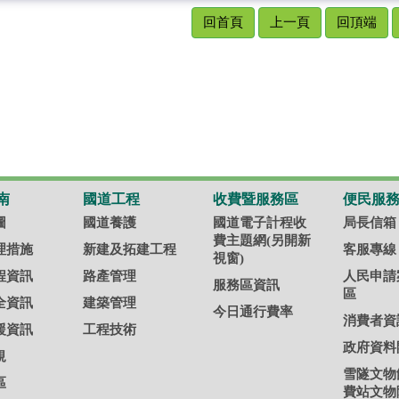
回首頁
上一頁
回頂端
南
國道工程
收費暨服務區
便民服
圖
國道養護
國道電子計程收
局長信箱
費主題網(另開新
理措施
新建及拓建工程
客服專線
視窗)
程資訊
路產管理
人民申請
服務區資訊
區
全資訊
建築管理
今日通行費率
消費者資
援資訊
工程技術
政府資料
規
雪隧文物
區
費站文物