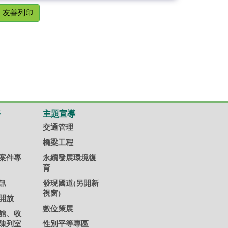
友善列印
務
主題宣導
交通管理
橋梁工程
案件專
永續發展環境復
育
訊
發現國道(另開新
視窗)
開放
數位策展
館、收
陳列室
性別平等專區