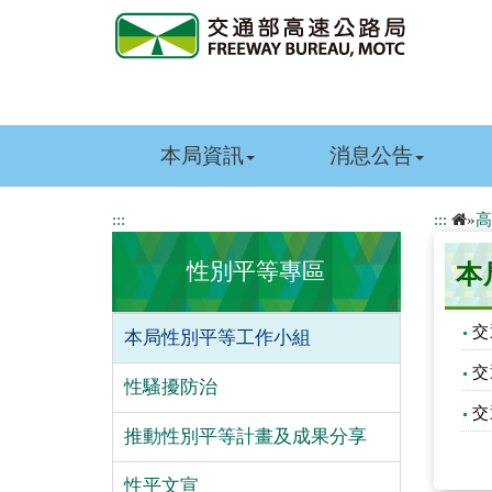
跳
到
主
要
內
容
本局資訊
消息公告
:::
:::
»
高
性別平等專區
本
交
本局性別平等工作小組
交
性騷擾防治
交
推動性別平等計畫及成果分享
性平文宣