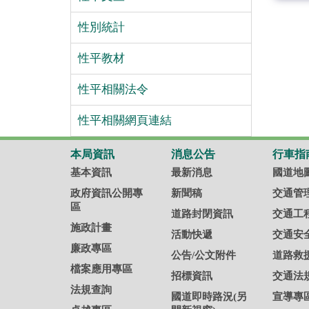
性別統計
性平教材
性平相關法令
性平相關網頁連結
本局資訊
消息公告
行車指
基本資訊
最新消息
國道地
政府資訊公開專
新聞稿
交通管
區
道路封閉資訊
交通工
施政計畫
活動快遞
交通安
廉政專區
公告/公文附件
道路救
檔案應用專區
招標資訊
交通法
法規查詢
國道即時路況(另
宣導專