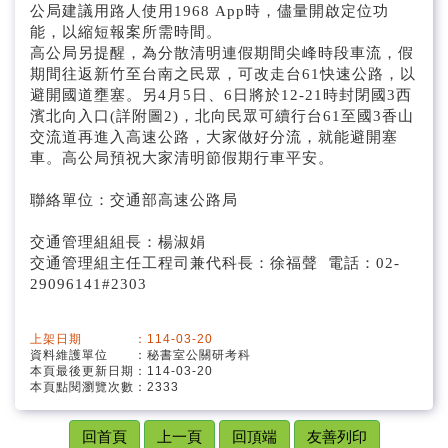
公局建議用路人使用1968 App時，儘量開啟定位功
能，以縮短報案所需時間。
高公局另提醒，為分散清明連假期間尖峰時段車流，假
期間往返新竹至台南之民眾，可改走台61快速公路，以
避開國道壅塞。另4月5日、6日將於12-21時封閉國3西
濱北向入口(詳附圖2)，北向民眾可續行台61至國3香山
交流道再進入高速公路，大家做好分流，就能避開塞
車。高公局預祝大家清明節假期行車平安。
聯絡單位：交通部高速公路局
交通管理組組長：楊淑娟
交通管理組主任工程司兼代科長：徐福聲 電話：02-
29096141#2303
上架日期 ：114-03-20
資料維護單位 ：秘書室公關研考科
本頁最後更新日期：114-03-20
本頁點閱瀏覽次數：2333
回首頁
上一頁
回頂端
友善列印