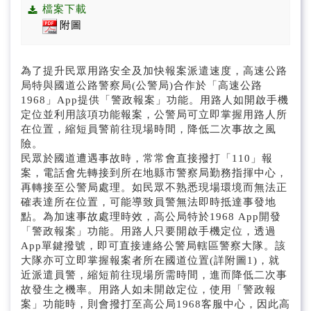
公告/公文附件
檔案下載
附圖
招標資訊
國道即時路況(另開新視窗)
為了提升民眾用路安全及加快報案派遣速度，高速公路
局特與國道公路警察局(公警局)合作於「高速公路
1968」App提供「警政報案」功能。用路人如開啟手機
定位並利用該項功能報案，公警局可立即掌握用路人所
在位置，縮短員警前往現場時間，降低二次事故之風
險。
民眾於國道遭遇事故時，常常會直接撥打「110」報
案，電話會先轉接到所在地縣市警察局勤務指揮中心，
再轉接至公警局處理。如民眾不熟悉現場環境而無法正
確表達所在位置，可能導致員警無法即時抵達事發地
點。為加速事故處理時效，高公局特於1968 App開發
「警政報案」功能。用路人只要開啟手機定位，透過
App單鍵撥號，即可直接連絡公警局轄區警察大隊。該
大隊亦可立即掌握報案者所在國道位置(詳附圖1)，就
近派遣員警，縮短前往現場所需時間，進而降低二次事
故發生之機率。用路人如未開啟定位，使用「警政報
案」功能時，則會撥打至高公局1968客服中心，因此高