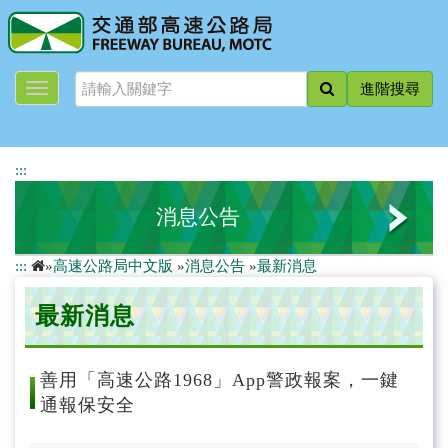
跳
到
主
要
進階搜尋
內
容
:::
消息公告
:::
»
高速公路局中文版
»
消息公告
»
最新消息
最新消息
最新消息
新聞稿
道路封閉資訊
善用「高速公路1968」App警政報案，一鍵
通報保安全
活動快遞