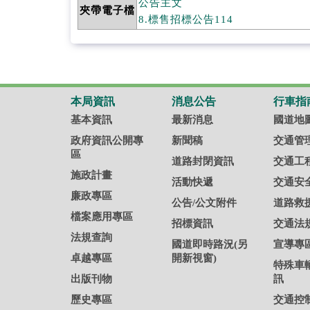
公告主文
夾帶電子檔
8.標售招標公告114
本局資訊
消息公告
行車指
基本資訊
最新消息
國道地
政府資訊公開專
新聞稿
交通管
區
道路封閉資訊
交通工
施政計畫
活動快遞
交通安
廉政專區
公告/公文附件
道路救
檔案應用專區
招標資訊
交通法
法規查詢
國道即時路況(另
宣導專
卓越專區
開新視窗)
特殊車
出版刊物
訊
歷史專區
交通控