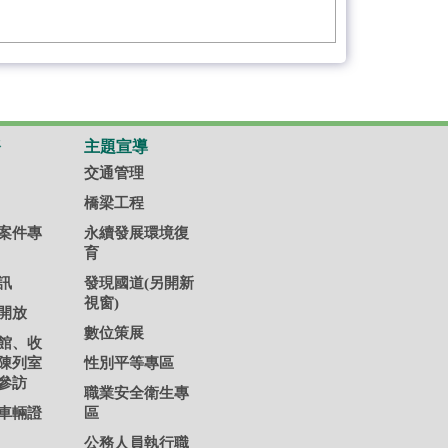
務
主題宣導
交通管理
橋梁工程
案件專
永續發展環境復
育
訊
發現國道(另開新
視窗)
開放
數位策展
館、收
陳列室
性別平等專區
參訪
職業安全衛生專
車輛證
區
公務人員執行職