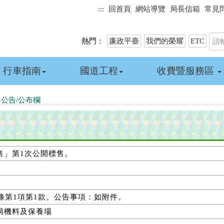
:::
回首頁
網站導覽
局長信箱
常見
熱門：
廉政平臺
我們的榮耀
ETC
行車指南
國道工程
收費暨服務區
»
公告/公布欄
售」第1次公開標售。
條第1項第1款。公告事項：如附件。
局機料及保養場