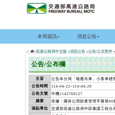
跳
到
主
要
內
容
本局資訊
消息公告
:::
»
高速公路局中文版
»
消息公告
»
公告/公文附件
公告/公布欄
主旨
公告本分局「報廢吊車、小客車標
公告時間
114-04-22~114-04-29
公告文號
中機1142760127
摘要
依據：國有公用財產管理手冊第66
張貼單位
交通部高速公路局中區養護工程分