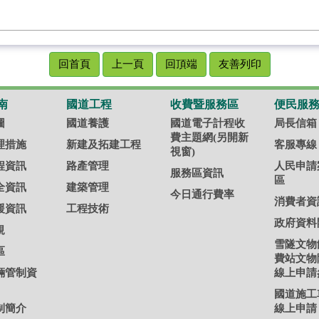
回首頁
上一頁
回頂端
友善列印
南
國道工程
收費暨服務區
便民服
圖
國道養護
國道電子計程收
局長信箱
費主題網(另開新
理措施
新建及拓建工程
客服專線
視窗)
程資訊
路產管理
人民申請
服務區資訊
區
全資訊
建築管理
今日通行費率
消費者資
援資訊
工程技術
政府資料
規
雪隧文物
區
費站文物
輛管制資
線上申請
國道施工
制簡介
線上申請