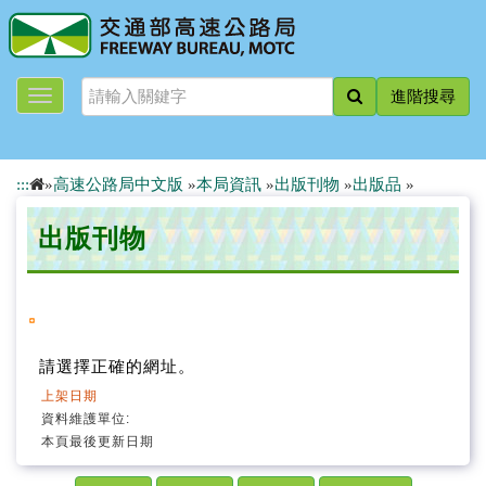
跳
到
主
要
進階搜尋
內
容
:::
»
高速公路局中文版
»
本局資訊
»
出版刊物
»
出版品
»
出版刊物
請選擇正確的網址。
上架日期
資料維護單位:
本頁最後更新日期