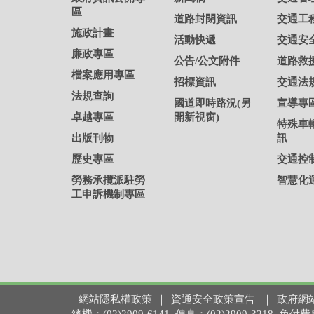
區
道路封閉資訊
交通工
施政計畫
活動快遞
交通安
廉政專區
公告/公文附件
道路救
檔案應用專區
招標資訊
交通法
法規查詢
國道即時路況(另
宣導專
卓越專區
開新視窗)
特殊車
出版刊物
訊
歷史專區
交通控
勞務承攬派駐勞
智慧化
工申訴機制專區
網站隱私權政策
｜
資通安全政策宣告
｜
政府網