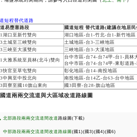
：埔鹽系統封閉期間，請參考入口匝道封閉圖（
北上
、
南下
）
道短程替代道路
道易壅塞路段
國道短程 替代道路(建議在地居民
1湖口至新竹雙向
湖口地區-台1-竹北-台1-新竹地區
3土城至三峽雙向
土城地區-台3-三峽地區
3三峽至大溪雙向
三峽地區-台3-大溪地區
台中市區-台74-台74甲-台1-員林
1大雅系統至員林(北斗)雙向
台中市區-台74-台74甲-東彰道路-
3快官至草屯雙向
彰化地區-台14-南投地區
3中興至中投北向
南投地區-台14乙-台63-台中地區
3田寮至國10旗山東向
國3田寮-台28-旗山地區
國道兩兩交流道與大區域改道路線圖
北部路段兩兩交流道間改道
路線圖(下載)
中部路段兩兩交流道間改道路線圖
(國1)
(國3)
(國4)
(國6)