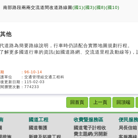
南部路段兩兩交流道間改道路線圖
(
國1
)(
國3
)(
國8
)(
國10
其他
代道路為簡要路線說明，行車時仍請配合實際地圖規劃行程。
了解更多國道行車的資訊(如國道路網、交流道里程及動線等)，
期 ：96-10-14
維護單位 ：交通管理組交通工程科
最後更新日期：115-02-03
閱瀏覽次數：774233
回首頁
上一頁
回頂端
南
國道工程
收費暨服務區
便民服
圖
國道養護
國道電子計程收
局長信箱
費主題網(另開新
理措施
新建及拓建工程
客服專線