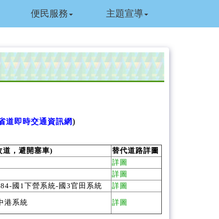
便民服務
主題宣導
)
省道即時交通資訊網
改道，避開塞車)
替代道路詳圖
詳圖
詳圖
84-國1下營系統-國3官田系統
詳圖
3中港系統
詳圖