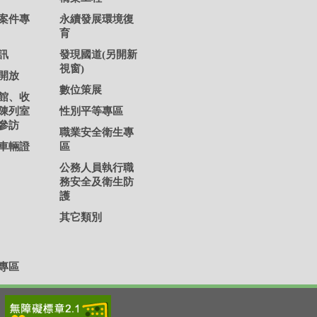
案件專
永續發展環境復
育
訊
發現國道(另開新
視窗)
開放
數位策展
館、收
陳列室
性別平等專區
參訪
職業安全衛生專
車輛證
區
公務人員執行職
務安全及衛生防
護
其它類別
專區