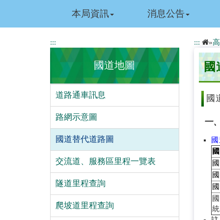
跳
本局資訊
消息公告
到
主
要
:::
:::
»
高
內
容
國道地圖
國
道路通車訊息
國
路網示意圖
一
國道替代道路圖
國
國
交流道、服務區里程一覽表
國
國
隧道里程查詢
國
國
爬坡道里程查詢
統