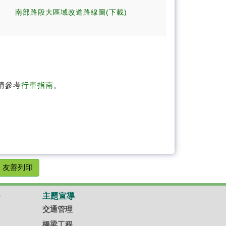
)
南部路段大區域改道路線圖(下載)
請參考
行車指南
。
友善列印
務
主題宣導
交通管理
橋梁工程