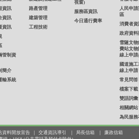
視窗)
程資訊
路產管理
人民申請
服務區資訊
區
全資訊
建築管理
今日通行費率
消費者資
援資訊
工程技術
政府資料
規
雪隧文物
區
費站文物
輛管制資
線上申請
國道施工
制簡介
線上申請
運輸系統
常見問答
檔案下載
雙語詞彙
相關網站
為民服務
站資料開放宣告
｜
交通資訊導引
｜
局長信箱
｜
廉政信箱