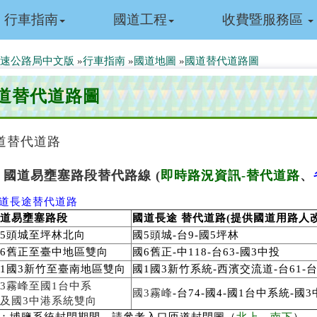
行車指南
國道工程
收費暨服務區
速公路局中文版
»
行車指南
»
國道地圖
»
國道替代道路圖
道替代道路圖
道替代道路
、
國道易壅塞路段替代路線 (
即時路況資訊-替代道路
、
道長途替代道路
道易壅塞路段
國道長途 替代道路(提供國道用路人
5頭城至坪林北向
國5頭城-台9-國5坪林
6舊正至臺中地區雙向
國6舊正-中118-台63-國3中投
1國3新竹至臺南地區雙向
國1國3新竹系統-西濱交流道-台61-台
3霧峰至國1台中系
國3霧峰
-台74-國4-國1台中系統-國
及國3中港系統雙向