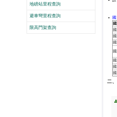
註
地磅站里程查詢
避車彎里程查詢
國
國
限高門架查詢
國
國
國
國
國
國
國
二、