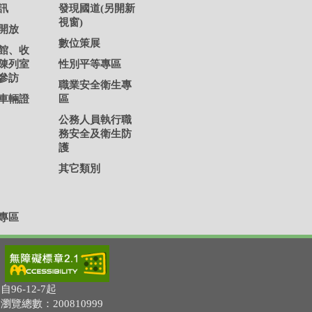
訊
發現國道(另開新
視窗)
開放
數位策展
館、收
陳列室
性別平等專區
參訪
職業安全衛生專
車輛證
區
公務人員執行職
務安全及衛生防
護
其它類別
專區
自96-12-7起
瀏覽總數：200810999