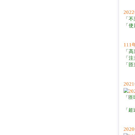
20
「不
「使
11
「高
「注
「匝
20
「匝
「超
20