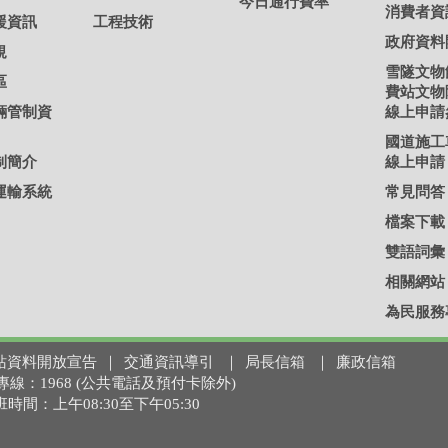
今日通行費率
消費者資
援資訊
工程技術
政府資料
規
雪隧文物
區
費站文物
輛管制資
線上申請
國道施工
制簡介
線上申請
運輸系統
常見問答
檔案下載
雙語詞彙
相關網站
為民服務
站資料開放宣告
｜
交通資訊導引
｜
局長信箱
｜
廉政信箱
 免付費專線：1968 (公共電話及預付卡除外)
上班時間：上午08:30至下午05:30