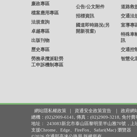
廉政專區
公告/公文附件
道路救
檔案應用專區
招標資訊
交通法
法規查詢
國道即時路況(另
宣導專
卓越專區
開新視窗)
特殊車
出版刊物
訊
歷史專區
交通控
勞務承攬派駐勞
智慧化
工申訴機制專區
網站隱私權政策
｜
資通安全政策宣告
｜
政府網
總機：(02)2909-6141, 傳真：(02)2909-3218,
地址：
243083新北市泰山區黎明里半山雅70號
, 
支援Chrome、Edge、FireFox、Safari(Mac) 瀏覽器
©2026 交通部高速公路局 版權所有