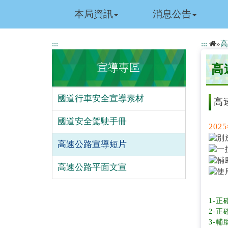
跳
本局資訊
消息公告
到
主
要
:::
:::
»
高
內
容
宣導專區
高
國道行車安全宣導素材
高
國道安全駕駛手冊
20
高速公路宣導短片
高速公路平面文宣
1-
2-
3-