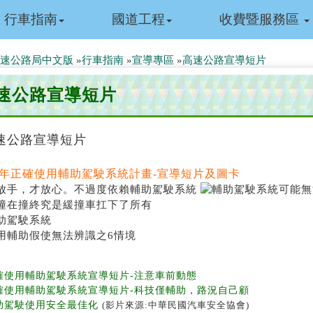
行車指南
國道工程
收費暨服務區
速公路局中文版
»
行車指南
»
宣導專區
»
高速公路宣導短片
速公路宣導短片
速公路宣導短片
25年正確使用輔助駕駛系統計畫-宣導短片及圖卡
正確使用輔助駕駛系統宣導短片-注意車前動態
正確使用輔助駕駛系統宣導短片-科技僅輔助，路況自己顧
輔助駕駛使用安全最佳化
(影片來源:中華民國汽車安全協會)