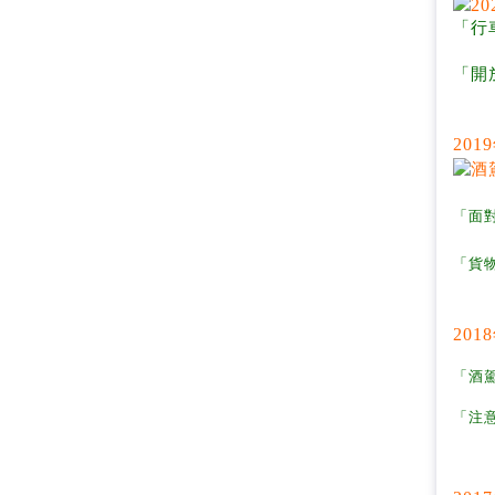
「行
「開
20
「面對
「貨物
20
「酒駕
「注