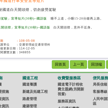
17年國道行車安全宣導短片
駕駛」宣導短片(30秒)--國語版
睡不上道，小睡15-20分鐘再上路。
開頭燈」宣導短片(30秒)--國語版
白天開頭燈，意外不近身。
期 ：108-05-08
維護單位 ：交通管理組交通管理科
最後更新日期：114-12-05
閱瀏覽次數：348855
回首頁
上一頁
回頂端
南
國道工程
收費暨服務區
便民服
圖
國道養護
國道電子計程收
局長信箱
費主題網(另開新
理措施
新建及拓建工程
客服專線
視窗)
程資訊
路產管理
人民申請
服務區資訊
區
全資訊
建築管理