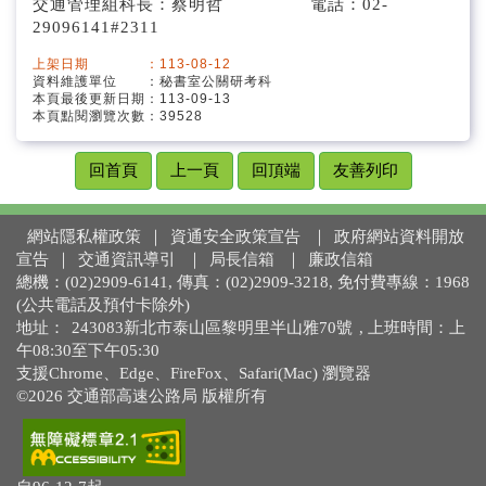
交通管理組科長：蔡明哲 電話：02-
29096141#2311
上架日期 ：113-08-12
資料維護單位 ：秘書室公關研考科
本頁最後更新日期：113-09-13
本頁點閱瀏覽次數：39528
回首頁
上一頁
回頂端
友善列印
網站隱私權政策
｜
資通安全政策宣告
｜
政府網站資料開放
宣告
｜
交通資訊導引
｜
局長信箱
｜
廉政信箱
總機：(02)2909-6141, 傳真：(02)2909-3218, 免付費專線：1968
(公共電話及預付卡除外)
地址：
243083新北市泰山區黎明里半山雅70號
, 上班時間：上
午08:30至下午05:30
支援Chrome、Edge、FireFox、Safari(Mac) 瀏覽器
©2026 交通部高速公路局 版權所有