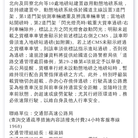
北向及田寮北向等10處地磅站建置啟用動態地磅系統，
並持續建置中。動態地磅系統係於國道主線設置3道門
架，第1道門架偵測車輛總重及辨識車輛車號；當地磅
站開磅時，第2道門架「閃光燈亮時/載重大貨車過磅/右
列車輛除外」標誌上方之閃光燈會啟動閃光；明顯未超
載之貨櫃車車號會顯示於前述標誌右側之CMS，該車即
毋須進入地磅站過磅(如附圖)。若上述CMS未顯示經過
之貨櫃車車號，則該車須依標誌指示進站過磅，否則視
為逃磅；違規證據資料將提供給國道公路警察局依「道
路交通管理處罰條例」第29-2條第4項規定予以舉發。
高公局提醒，貨櫃車行經未設動態地磅之地磅站時，暫
維持現行配合員警指揮過磅之方式。此外，特別呼籲裝
載貨物切勿超載，亦勿心存僥倖逃磅；行駛高速公路應
妥為檢查車況並與前車保持適當安全距離，並隨時注意
車前狀態，勿超速或疲勞駕駛；尤其行經匝環道時，務
必依速限行駛，以維自身及他人行車安全。
聯絡單位：交通部高速公路局
(查詢交通疏導措施內容請撥免付費24小時客服專線
1968)
交通管理組組長：楊淑娟