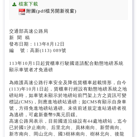
公告/公文附件
檔案下載
附圖(pdf檔另開新視窗)
招標資訊
國道即時路況(另開新視窗)
交通部高速公路局
新 聞 稿
發布日期：113年8月12日
編 號：高新(113) 089號
113年10月1日起貨櫃車行駛國道請配合動態地磅系統
顯示車號者才免過磅
為維護高速公路行車安全及降低貨櫃車超載情形，自今
(113)年10月1日起，貨櫃車行經設有動態地磅系統之地
磅站時，如車號未顯示於地磅站前門架上方之資訊可變
標誌(CMS)，則應進地磅站過磅；如CMS有顯示自身車
號，方得免進地磅站過磅。未依前述規定進站過磅者視
為逃磅，可處新臺幣9萬元罰鍰。
高速公路局表示，目前國道沿線設有44處地磅站，迄今
已於國1汐止南向、后里北向、員林南向、新營南向、
新市南向、岡山北向、國3樹林南向、樹林北向、後龍