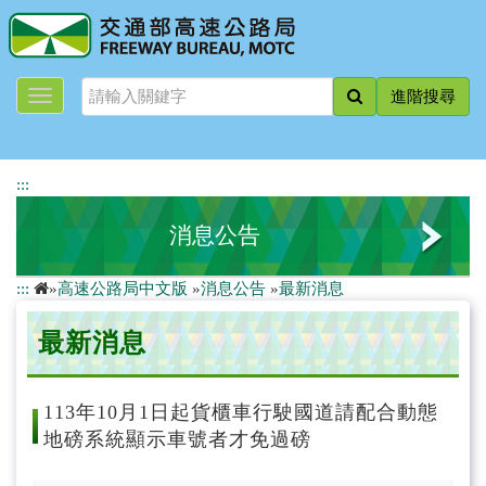
跳
到
主
要
進階搜尋
內
容
:::
消息公告
:::
»
高速公路局中文版
»
消息公告
»
最新消息
最新消息
最新消息
新聞稿
道路封閉資訊
113年10月1日起貨櫃車行駛國道請配合動態
地磅系統顯示車號者才免過磅
活動快遞