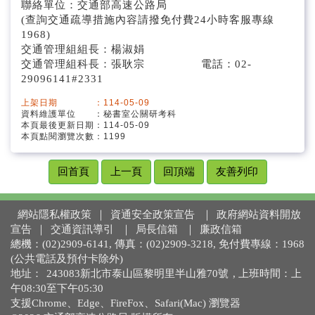
聯絡單位：交通部高速公路局
(查詢交通疏導措施內容請撥免付費24小時客服專線
1968)
交通管理組組長：楊淑娟
交通管理組科長：張耿宗 電話：02-
29096141#2331
上架日期 ：114-05-09
資料維護單位 ：秘書室公關研考科
本頁最後更新日期：114-05-09
本頁點閱瀏覽次數：1199
回首頁
上一頁
回頂端
友善列印
網站隱私權政策
｜
資通安全政策宣告
｜
政府網站資料開放
宣告
｜
交通資訊導引
｜
局長信箱
｜
廉政信箱
總機：(02)2909-6141, 傳真：(02)2909-3218, 免付費專線：1968
(公共電話及預付卡除外)
地址：
243083新北市泰山區黎明里半山雅70號
, 上班時間：上
午08:30至下午05:30
支援Chrome、Edge、FireFox、Safari(Mac) 瀏覽器