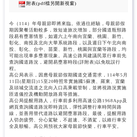
公告/公文附件
附表(pdf檔另開新視窗)
招標資訊
今（114）年母親節即將來臨。依過往經驗，母親節假
期因聚餐活動較多，致短途旅次增加，部分國道瓶頸路
國道即時路況(另開新視窗)
段易有壅塞情形，如週六上午南向宜蘭、桃園、新竹、
彰化、南投及北向大華系統路段，以及週日下午北向南
投、彰化、台中、苗栗、新竹、桃園與宜蘭等路段，均
可能出現車多壅塞現象。高速公路局建議民眾行車前先
查詢國道路況，避開易壅塞時段(詳附表)以免耽誤行
程。
高公局表示，因應母親節假期國道交通需求，114年5月
11日(星期日)15至20時照常實施國5蘇澳、羅東、宜蘭
及頭城交流道之北向入口高乘載管制，並將視路況實施
匝道儀控及機動開放路肩等措施。
高公局提醒用路人，行車前多利用高速公路1968App及
網頁查詢國道路況即時資訊，彈性調整行車時間與路
線，並善用替代道路以避開壅塞路段。最後，提醒用路
人切勿疲勞、分心駕駛，不超速、不酒駕，以維行車安
全及順暢。高公局預祝大家母親節快樂，行車平安。