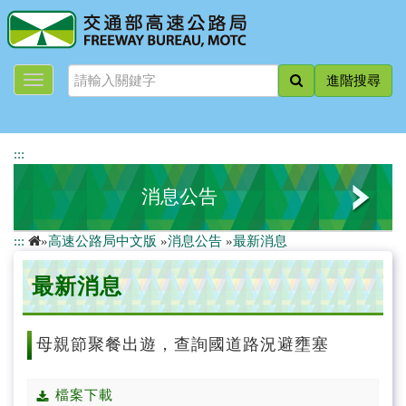
跳
到
主
要
進階搜尋
內
容
:::
消息公告
:::
»
高速公路局中文版
»
消息公告
»
最新消息
最新消息
最新消息
新聞稿
道路封閉資訊
母親節聚餐出遊，查詢國道路況避壅塞
活動快遞
檔案下載