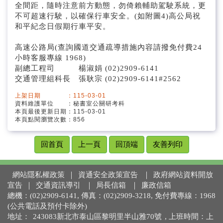
全間距，隨時注意前方動態，勿倚賴輔助駕駛系統，更
不可超速行駛，以確保行車安全。(如附圖4)高公局祝
和平紀念日假期行車平安。
高速公路局(查詢國道交通疏導措施內容請撥免付費24
小時客服專線 1968)
副總工程司 楊淑娟 (02)2909-6141
交通管理組科長 張耿宗 (02)2909-6141#2562
上架日期 ：115-03-01
資料維護單位 ：秘書室公關研考科
本頁最後更新日期：115-03-01
本頁點閱瀏覽次數：856
回首頁
上一頁
回頂端
友善列印
網站隱私權政策
｜
資通安全政策宣告
｜
政府網站資料開放
宣告
｜
交通資訊導引
｜
局長信箱
｜
廉政信箱
總機：(02)2909-6141, 傳真：(02)2909-3218, 免付費專線：1968
(公共電話及預付卡除外)
地址：
243083新北市泰山區黎明里半山雅70號
, 上班時間：上