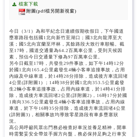
公告/公文附件
檔案下載
附圖(pdf檔另開新視窗)
招標資訊
國道即時路況(另開新視窗)
今日（3/1）為和平紀念日連續假期收假日，下午國道
壅塞路段包括國1北向新竹至湖口；國3北向龍潭至大
溪；國5北向宜蘭至坪林，其餘路段大致行車順暢。截
至17時，國道交通量為64.2百萬車公里，受到天候因
素，預估今日交通量下修為97百萬車公里。
另今日截至17時，共發生29件事故，如下午14時12分
於國1北向165.4公里處發生4輛小客車追撞事故，占用
內線及中線車道，於14時28分排除，造成後方車流回堵
4公里(詳附圖1) ；14時38分於國1北向353.5公里處發
生2輛小客車追撞事故，占用內線車道，於14時41分排
除，造成後方車流回堵2公里(詳附圖2)，16時17分於國
1南向336.5公里處發生4輛小客車追撞事故，占用內線
車道，於下午16時35分排除，造成後方車流回堵4公里
(詳附圖3)，相關事故均導致零星路段有車多壅塞狀
況。
高公局呼籲民眾出門務必檢查好車況並養足精神，開車
時需繫妥安全帶並手握方向盤，務必保持足夠之行車安