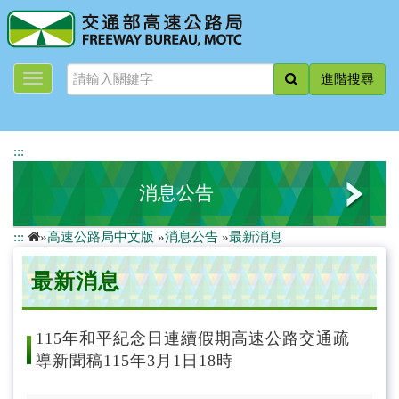
跳
到
主
要
進階搜尋
內
容
:::
消息公告
:::
»
高速公路局中文版
»
消息公告
»
最新消息
最新消息
最新消息
新聞稿
道路封閉資訊
115年和平紀念日連續假期高速公路交通疏
導新聞稿115年3月1日18時
活動快遞