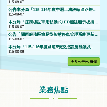
115-08-07
公告決標。
公告本分局「115-116年度中壢工務段轄區路燈巡
115-08-07
查維護及後續擴充工作」第2次公開招標。
本分局「採購標誌車用移動式LED標誌顯示板攜帶
115-08-07
型（含配置）」公開取得報價單公告。
公告「關西服務區簡易型智慧停車管理系統更新採
115-08-07
購案」第1次公開招標公告。
本分局「115-116年度國道5號交控設施維護及後
115-08-06
續擴充工作」案第2次公開招標公告。
更多公告/公布欄
業務焦點
.