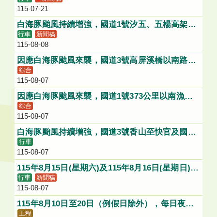
115-07-21
白海豚颱風持續增強，國道1號汐五、五楊高架及
行車
新聞稿
國5頭城蘇澳路段將可能採降速、禁行大型車或道
115-08-08
路封閉等管制
因應白海豚颱風來襲，國道3號高屏溪橋以南路段
綜合
最高速限需配合降低、禁行大型車或路段封閉等管
115-08-07
制
因應白海豚颱風來襲，國道1號373公里以南漁港
綜合
高架路段最高速限需配合降低、禁行大型車或路段
115-08-07
封閉等管制
白海豚颱風持續增強，國道3號香山至快官及國道
行車
4號清水端-豐勢，將可能採降速管制
115-08-07
115年8月15日(星期六)及115年8月16日(星期日)，
行車
新聞稿
每日8時至18時，施工封閉國道1號漁港高架（373
115-08-07
k+400~374k+320）及新生高架雙向全線(373k漁
港路(草衙路)出入口維持通行)，用路人請配合改
115年8月10日至20日（例假日除外），每日夜間1
道行駛。
工程
1時至翌日上午6時，施工封閉台64五股交流道聯