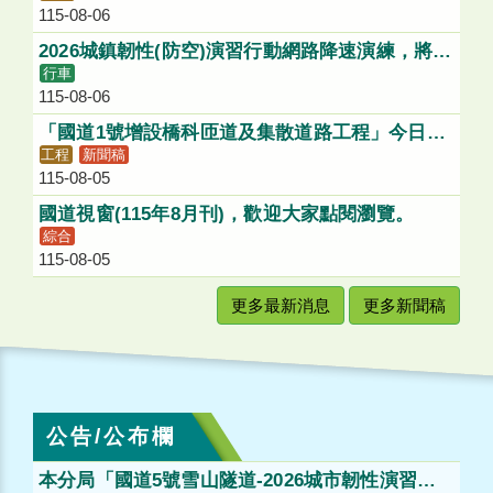
115-08-06
絡道進入國1北向入口匝道
2026城鎮韌性(防空)演習行動網路降速演練，將影
行車
響1968服務，請多加利用各類管道查詢國道路況
115-08-06
「國道1號增設橋科匝道及集散道路工程」今日動
工程
新聞稿
土，打造「大南方新矽谷」健全聯外路網
115-08-05
國道視窗(115年8月刊)，歡迎大家點閱瀏覽。
綜合
115-08-05
更多最新消息
更多新聞稿
公告/公布欄
本分局「國道5號雪山隧道-2026城市韌性演習」