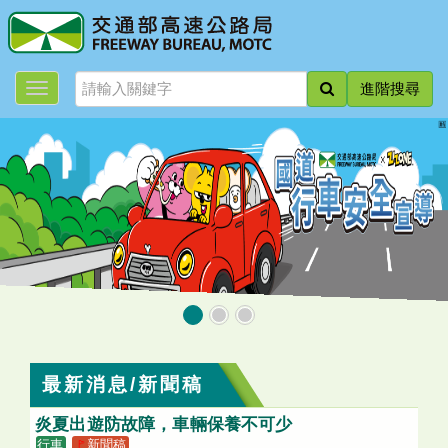
跳
到
主
要
進階搜尋
內
容
:::
最新消息/新聞稿
炎夏出遊防故障，車輛保養不可少
行車
🚩
新聞稿