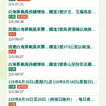
115-07-21
白海豚颱風持續增強，國道1號汐五、五楊高架及
行車
新聞稿
國5頭城蘇澳路段將可能採降速、禁行大型車或道
115-08-08
路封閉等管制
因應白海豚颱風來襲，國道3號高屏溪橋以南路段
綜合
最高速限需配合降低、禁行大型車或路段封閉等管
115-08-07
制
因應白海豚颱風來襲，國道1號373公里以南漁港
綜合
高架路段最高速限需配合降低、禁行大型車或路段
115-08-07
封閉等管制
白海豚颱風持續增強，國道3號香山至快官及國道
行車
4號清水端-豐勢，將可能採降速管制
115-08-07
115年8月15日(星期六)及115年8月16日(星期日)，
行車
新聞稿
每日8時至18時，施工封閉國道1號漁港高架（373
115-08-07
k+400~374k+320）及新生高架雙向全線(373k漁
港路(草衙路)出入口維持通行)，用路人請配合改
115年8月10日至20日（例假日除外），每日夜間1
道行駛。
工程
1時至翌日上午6時，施工封閉台64五股交流道聯