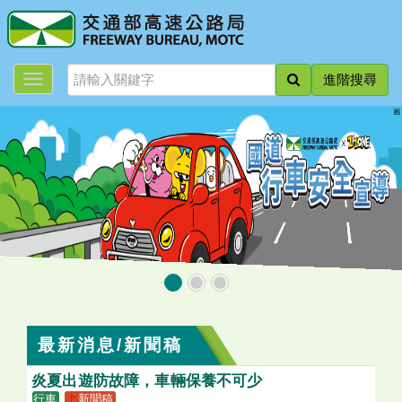
跳
到
主
要
進階搜尋
內
容
:::
最新消息/新聞稿
炎夏出遊防故障，車輛保養不可少
行車
🚩
新聞稿