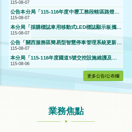
115-08-07
公告決標。
公告本分局「115-116年度中壢工務段轄區路燈巡
115-08-07
查維護及後續擴充工作」第2次公開招標。
本分局「採購標誌車用移動式LED標誌顯示板攜帶
115-08-07
型（含配置）」公開取得報價單公告。
公告「關西服務區簡易型智慧停車管理系統更新採
115-08-07
購案」第1次公開招標公告。
本分局「115-116年度國道5號交控設施維護及後
115-08-06
續擴充工作」案第2次公開招標公告。
更多公告/公布欄
業務焦點
.