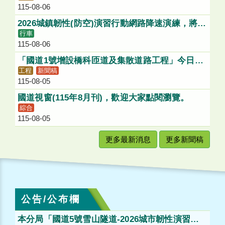
115-08-06
絡道進入國1北向入口匝道
2026城鎮韌性(防空)演習行動網路降速演練，將影
行車
響1968服務，請多加利用各類管道查詢國道路況
115-08-06
「國道1號增設橋科匝道及集散道路工程」今日動
工程
新聞稿
土，打造「大南方新矽谷」健全聯外路網
115-08-05
國道視窗(115年8月刊)，歡迎大家點閱瀏覽。
綜合
115-08-05
更多最新消息
更多新聞稿
公告/公布欄
本分局「國道5號雪山隧道-2026城市韌性演習」