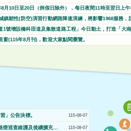
港高架（373k+400~374k+320）及新生高架雙向全線(373
5年8月10日至20日（例假日除外），每日夜間11時至翌日上
口維持通行)，用路人請配合改道行駛。
4五股交流道聯絡道進入國1北向入口匝道
26城鎮韌性(防空)演習行動網路降速演練，將影響1968服務
查詢國道路況
道1號增設橋科匝道及集散道路工程」今日動土，打造「大
路網
視窗(115年8月刊)，歡迎大家點閱瀏覽。
性演習」公告決標。
115-08-07
區路燈巡查維護及後續擴充工
115-08-07