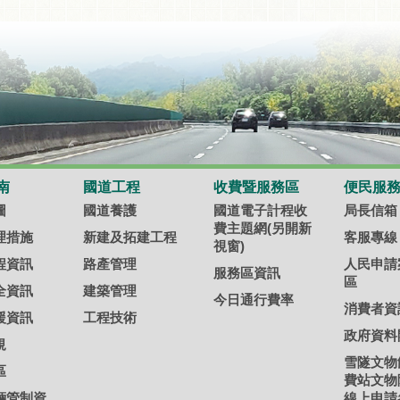
南
國道工程
收費暨服務區
便民服
圖
國道養護
國道電子計程收
局長信箱
費主題網(另開新
理措施
新建及拓建工程
客服專線
視窗)
程資訊
路產管理
人民申請
服務區資訊
區
全資訊
建築管理
今日通行費率
消費者資
援資訊
工程技術
政府資料
規
雪隧文物
區
費站文物
輛管制資
線上申請