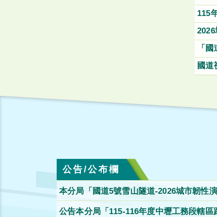
1號漁
11
出入
台6
20
管道
「國
聯外
國道
公告/公布欄
本分局「國道5號雪山隧道-2026城市韌
公告本分局「115-116年度中壢工務段轄