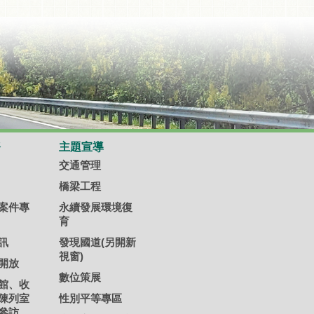
務
主題宣導
交通管理
橋梁工程
案件專
永續發展環境復
育
訊
發現國道(另開新
視窗)
開放
數位策展
館、收
陳列室
性別平等專區
參訪