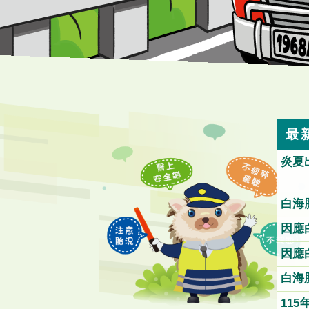
最
炎夏
白海
速、
因應
車或
因應
禁行
白海
管制
115