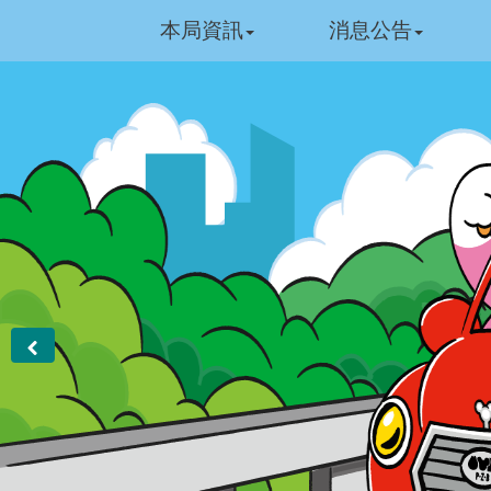
跳
本局資訊
消息公告
到
主
要
:::
內
容