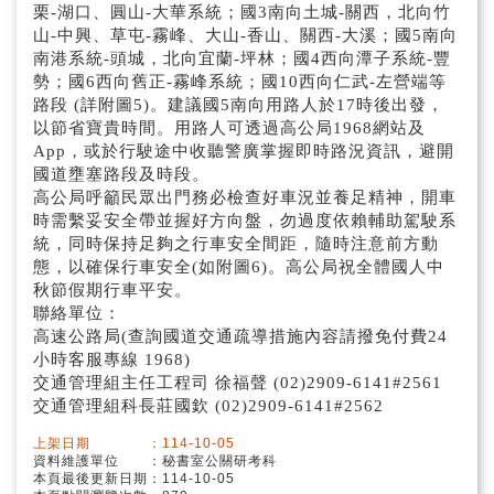
栗-湖口、圓山-大華系統；國3南向土城-關西，北向竹
山-中興、草屯-霧峰、大山-香山、關西-大溪；國5南向
南港系統-頭城，北向宜蘭-坪林；國4西向潭子系統-豐
勢；國6西向舊正-霧峰系統；國10西向仁武-左營端等
路段 (詳附圖5)。建議國5南向用路人於17時後出發，
以節省寶貴時間。用路人可透過高公局1968網站及
App，或於行駛途中收聽警廣掌握即時路況資訊，避開
國道壅塞路段及時段。
高公局呼籲民眾出門務必檢查好車況並養足精神，開車
時需繫妥安全帶並握好方向盤，勿過度依賴輔助駕駛系
統，同時保持足夠之行車安全間距，隨時注意前方動
態，以確保行車安全(如附圖6)。高公局祝全體國人中
秋節假期行車平安。
聯絡單位：
高速公路局(查詢國道交通疏導措施內容請撥免付費24
小時客服專線 1968)
交通管理組主任工程司 徐福聲 (02)2909-6141#2561
交通管理組科長莊國欽 (02)2909-6141#2562
上架日期 ：114-10-05
資料維護單位 ：秘書室公關研考科
本頁最後更新日期：114-10-05