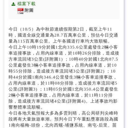
公告/公文附件
檔案下載
附圖
招標資訊
國道即時路況(另開新視窗)
今日（10/5）為中秋節連續假期第2日，截至上午11
時，國道全線交通量為28.7百萬車公里，預估今日交通
量為115百萬車公里。上午各國道行車均大致順暢。
今日上午10時19分於國1北向335.6公里處發生2輛小客
車追撞事故，占用內線車道，於10時26分排除，造成後
方車流回堵3公里(詳附圖1) ；10時40分於國1北向87.5
公里處發生3輛小客車追撞事故，占用內線車道，於10
時55分排除，造成後方車流回堵3公里(詳附圖2) ；10
時44分於國1南向346.4公里發生3輛小客車追撞事故，
占用內線車道，於11時08分排除，造成後方車流回堵5
公里(詳附圖3) ；11時05分於國1北向350.4公里處發生
2輛小客車追撞事故，占用內線車道，於11時11分排
除，造成後方車流回堵4公里(詳附圖4)。上述事故均影
響整體車流順暢。
今日各地天氣預報大多為多雲到晴，高公局研判尖峰時
段將有大量旅遊車潮。預判今日下午重點壅塞路段為國
1南向楊梅-頭份，北向西螺-埔鹽系統、南屯-后里、苗