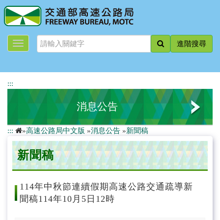
跳
到
主
要
進階搜尋
內
容
:::
消息公告
:::
»
高速公路局中文版
»
消息公告
»
新聞稿
最新消息
新聞稿
新聞稿
道路封閉資訊
114年中秋節連續假期高速公路交通疏導新
聞稿114年10月5日12時
活動快遞