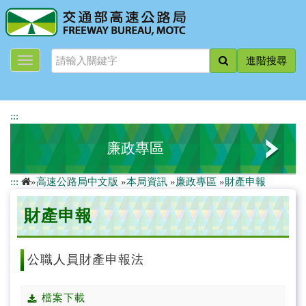
跳
到
主
要
進階搜尋
內
容
:::
廉政專區
:::
»
高速公路局中文版
»
本局資訊
»
廉政專區
»
財產申報
廉政平臺
財產申報
廉政專線
廉政政策
公職人員財產申報法
廉政會報
檔案下載