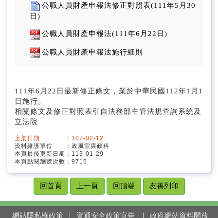
廉政宣導
公職人員財產申報法修正對照表(111年5月30
日)
廉政倫理
公職人員財產申報法(111年6月22日)
財產申報
公職人員財產申報法施行細則
利益迴避
111年6月22日最新修正條文，業於中華民國112年1月1
廉政法規
日施行。
相關條文及修正對照表引自法務部主管法規查詢系統及
廉政剪影
立法院
網站連結
上架日期 ：107-02-12
資料維護單位 ：政風室廉政科
本頁最後更新日期：113-01-29
本頁點閱瀏覽次數：9715
回首頁
上一頁
回頂端
友善列印
網站隱私權政策
｜
資通安全政策宣告
｜
政府網站資料開放