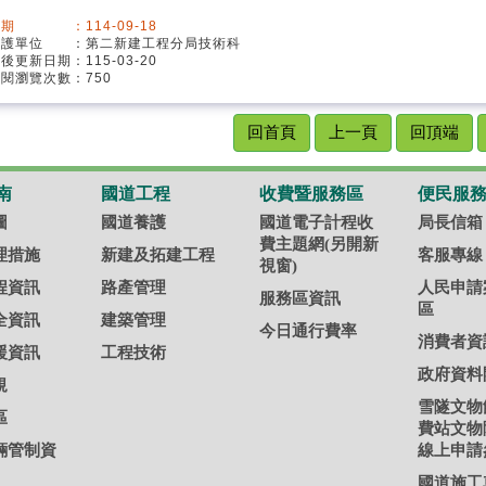
期 ：114-09-18
維護單位 ：第二新建工程分局技術科
最後更新日期：115-03-20
閱瀏覽次數：750
回首頁
上一頁
回頂端
南
國道工程
收費暨服務區
便民服
圖
國道養護
國道電子計程收
局長信箱
費主題網(另開新
理措施
新建及拓建工程
客服專線
視窗)
程資訊
路產管理
人民申請
服務區資訊
區
全資訊
建築管理
今日通行費率
消費者資
援資訊
工程技術
政府資料
規
雪隧文物
區
費站文物
輛管制資
線上申請
國道施工