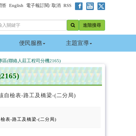
問答
English
電子報訂閱
取消
RSS
/
進階搜尋
便民服務
主題宣導
區(聯絡人莊工程司分機2165)
65)
檢核自檢表-路工及橋梁-(二分局)
自檢表-路工及橋梁-(二分局)