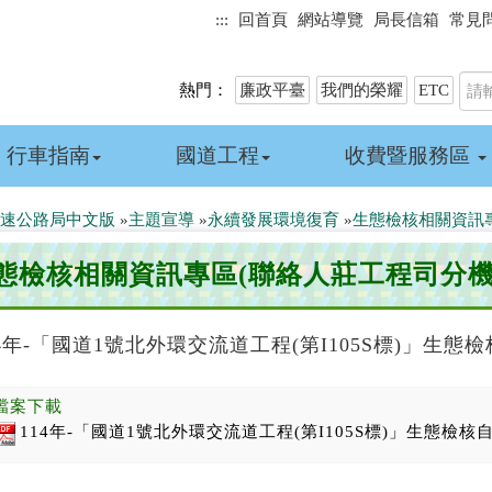
:::
回首頁
網站導覽
局長信箱
常見
熱門：
廉政平臺
我們的榮耀
ETC
行車指南
國道工程
收費暨服務區
速公路局中文版
»
主題宣導
»
永續發展環境復育
»
生態檢核相關資訊專
態檢核相關資訊專區(聯絡人莊工程司分機21
14年-「國道1號北外環交流道工程(第I105S標)」生態
檔案下載
114年-「國道1號北外環交流道工程(第I105S標)」生態檢核