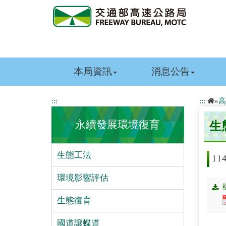
跳
到
主
要
內
容
本局資訊
消息公告
:::
:::
»
高
永續發展環境復育
生
生態工法
1
環境影響評估
生態復育
國道讓蝶道