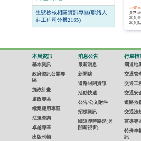
上架日
生態檢核相關資訊專區(聯絡人
資料
本頁
莊工程司分機2165)
本頁點
本局資訊
消息公告
行車指
基本資訊
最新消息
國道地
政府資訊公開專
新聞稿
交通管
區
道路封閉資訊
交通工
施政計畫
活動快遞
交通安
廉政專區
公告/公文附件
道路救
檔案應用專區
招標資訊
交通法
法規查詢
國道即時路況(另
宣導專
卓越專區
開新視窗)
特殊車
出版刊物
訊