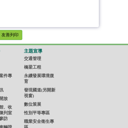
友善列印
務
主題宣導
交通管理
橋梁工程
案件專
永續發展環境復
育
訊
發現國道(另開新
視窗)
開放
數位策展
館、收
陳列室
性別平等專區
參訪
職業安全衛生專
車輛證
區