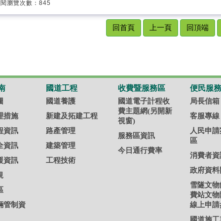
閱瀏覽次數：845
回首頁
上一頁
回頂端
南
國道工程
收費暨服務區
便民服
圖
國道養護
國道電子計程收
局長信箱
費主題網(另開新
理措施
新建及拓建工程
客服專線
視窗)
程資訊
路產管理
人民申請
服務區資訊
區
全資訊
建築管理
今日通行費率
消費者資
援資訊
工程技術
政府資料
規
雪隧文物
區
費站文物
輛管制資
線上申請
國道施工