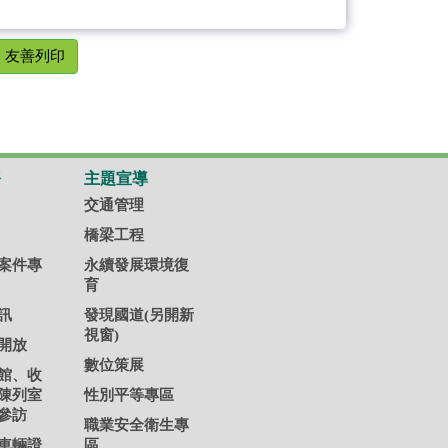
友善列印
務
主題宣導
交通管理
橋梁工程
案件專
永續發展環境復
育
訊
發現國道(另開新
視窗)
開放
數位策展
館、收
陳列室
性別平等專區
參訪
職業安全衛生專
車輛證
區