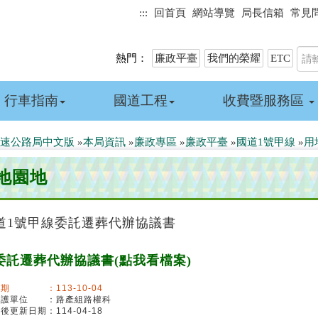
:::
回首頁
網站導覽
局長信箱
常見
熱門：
廉政平臺
我們的榮耀
ETC
行車指南
國道工程
收費暨服務區
速公路局中文版
»
本局資訊
»
廉政專區
»
廉政平臺
»
國道1號甲線
»
用
地園地
道1號甲線委託遷葬代辦協議書
委託遷葬代辦協議書(點我看檔案)
期 ：113-10-04
維護單位 ：路產組路權科
最後更新日期：114-04-18