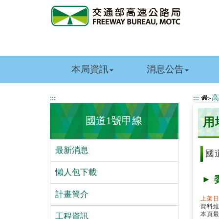
跳
到
主
要
內
容
本局資訊
消息公告
:::
:::
»
高
國道1號甲線
用
最新消息
國
懶人包下載
► 
計畫簡介
上架日
資料
本頁
工程資訊