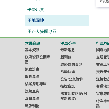
本頁點
平臺紀實
用地園地
用路人提問專區
本局資訊
消息公告
行車指
基本資訊
最新消息
國道地
政府資訊公開專
新聞稿
交通管
區
道路封閉資訊
交通工
施政計畫
活動快遞
交通安
廉政專區
公告/公文附件
道路救
檔案應用專區
招標資訊
交通法
法規查詢
國道即時路況(另
宣導專
卓越專區
開新視窗)
特殊車
出版刊物
訊