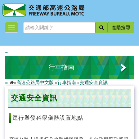
跳
到
主
要
進階搜尋
內
容
:::
行車指南
:::
»
高速公路局中文版
»
行車指南
»
交通安全資訊
國道地圖
交通安全資訊
交通管理措施
交通工程資訊
逕行舉發科學儀器設置地點
交通安全資訊