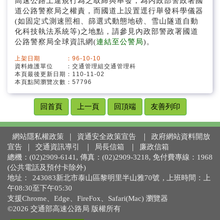
高速公路上違規行為之取締與舉發，為內政部警政署國
道路救援資訊
道公路警察局之權責，而國道上設置逕行舉發科學儀器
(如固定式測速照相、篩選式動態地磅、雪山隧道自動
交通法規
化科技執法系統等)之地點，請參見內政部警政署國道
公路警察局全球資訊網(
連結至公警局
)。
宣導專區
上架日期 ：96-10-10
資料維護單位 ：交通管理組交通管理科
特殊車輛管制資訊
本頁最後更新日期：110-11-02
本頁點閱瀏覽次數：57796
交通控制簡介
回首頁
上一頁
回頂端
友善列印
智慧化運輸系統
網站隱私權政策
｜
資通安全政策宣告
｜
政府網站資料開放
宣告
｜
交通資訊導引
｜
局長信箱
｜
廉政信箱
總機：(02)2909-6141, 傳真：(02)2909-3218, 免付費專線：1968
(公共電話及預付卡除外)
地址：
243083新北市泰山區黎明里半山雅70號
, 上班時間：上
午08:30至下午05:30
支援Chrome、Edge、FireFox、Safari(Mac) 瀏覽器
©2026 交通部高速公路局 版權所有