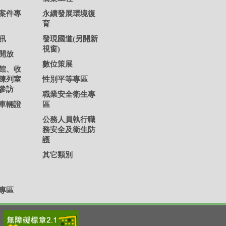
案件專
永續發展環境復
育
訊
發現國道(另開新
視窗)
開放
數位策展
館、收
陳列室
性別平等專區
參訪
職業安全衛生專
車輛證
區
公務人員執行職
務安全及衛生防
護
其它類別
專區