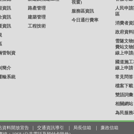
視窗)
程資訊
路產管理
人民申請
服務區資訊
區
全資訊
建築管理
今日通行費率
消費者資
援資訊
工程技術
政府資料
規
雪隧文物
區
費站文物
輛管制資
線上申請
國道施工
制簡介
線上申請
運輸系統
常見問答
檔案下載
雙語詞彙
相關網站
為民服務
站資料開放宣告
｜
交通資訊導引
｜
局長信箱
｜
廉政信箱