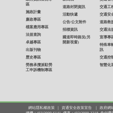
區
道路封閉資訊
交通工
施政計畫
活動快遞
交通安
廉政專區
公告/公文附件
道路救
檔案應用專區
招標資訊
交通法
法規查詢
國道即時路況(另
宣導專
卓越專區
開新視窗)
特殊車
出版刊物
訊
歷史專區
交通控
勞務承攬派駐勞
智慧化
工申訴機制專區
網站隱私權政策
｜
資通安全政策宣告
｜
政府網