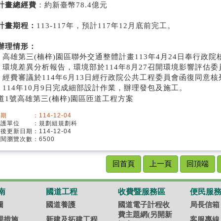
計畫總經費
：約新臺幣78.4億元
計畫期程：
113-117年，預計117年12月底前完工。
辦理情形：
) 高雄第三(楠梓)園區聯外交通整體計畫113年4月24日奉行政院
) 環境差異分析報告，環境部於114年8月27召開環境影響評估
) 經費審議於114年6月13日經行政院公共工程委員會函復同意核
) 114年10月9日完成細部設計作業，辦理發包及施工。
期 ：114-12-04
維護單位 ：規劃組規劃科
最後更新日期：114-12-04
閱瀏覽次數：6500
回首頁
上一頁
回頂端
南
國道工程
收費暨服務區
便民服
圖
國道養護
國道電子計程收
局長信箱
費主題網(另開新
理措施
新建及拓建工程
客服專線