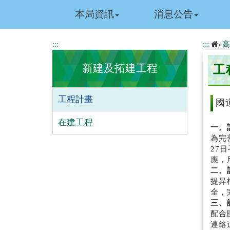
跳
本局資訊
消息公告
到
主
要
:::
:::
»
高
內
容
新建及拓建工程
工
工程計畫
國
在建工程
一、
為完
27
應，
二、
提昇
全，
三、
配合
連絡