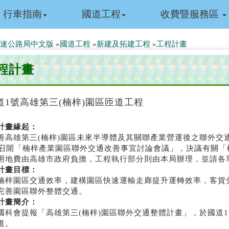
行車指南
國道工程
收費暨服務區
速公路局中文版
»
國道工程
»
新建及拓建工程
»
工程計畫
程計畫
道1號高雄第三(楠梓)園區匝道工程
計畫緣起：
善高雄第三(楠梓)園區未來半導體及其關聯產業營運後之聯外交通
日召開「楠梓產業園區聯外交通改善事宜討論會議」，決議有關
用地費由高雄市政府負擔，工程執行部分則由本局辦理，並請各
計畫目標：
楠梓園區交通效率，建構園區快速運輸走廊提升運轉效率，客貨
完善園區聯外整體交通。
計畫簡介：
國科會提報「高雄第三(楠梓)園區聯外交通整體計畫」，於國道
道。