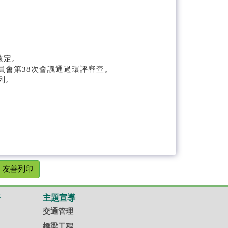
核定。
委員會第38次會議通過環評審查。
列。
友善列印
務
主題宣導
交通管理
橋梁工程