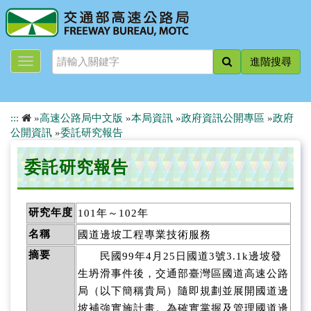
跳
到
主
要
進階搜尋
內
容
:::
»
高速公路局中文版
»
本局資訊
»
政府資訊公開專區
»
政府
公開資訊
»
委託研究報告
委託研究報告
研究年度
101年～102年
名稱
國道邊坡工程專業技術服務
民國
年
月
日國道
號
邊坡發
摘要
99
4
25
3
3.1k
生坍滑事件後，交通部臺灣區國道高速公路
局（以下簡稱貴局）隨即規劃並展開國道邊
坡補強實施計畫。為確實掌握及管理國道邊