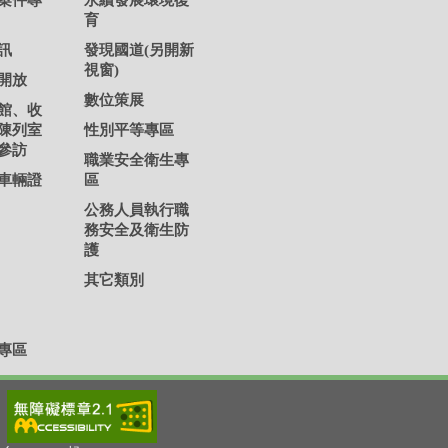
案件專
永續發展環境復
育
訊
發現國道(另開新
視窗)
開放
數位策展
館、收
陳列室
性別平等專區
參訪
職業安全衛生專
車輛證
區
公務人員執行職
務安全及衛生防
護
其它類別
專區