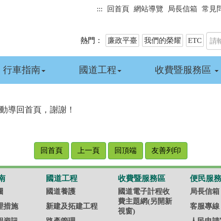
:::
回首頁
網站導覽
局長信箱
常見
熱門：
廉政平臺
我們的榮耀
ETC
行車指南
國道工程
收費暨服務區
自動導回首頁，謝謝！
回首頁
上一頁
回頂端
友善列印
南
國道工程
收費暨服務區
便民服
圖
國道養護
國道電子計程收
局長信箱
費主題網(另開新
理措施
新建及拓建工程
客服專線
視窗)