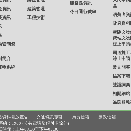
程資訊
路產管理
人民申請
服務區資訊
區
全資訊
建築管理
今日通行費率
消費者資
援資訊
工程技術
政府資料
規
雪隧文物
區
費站文物
輛管制資
線上申請
國道施工
制簡介
線上申請
運輸系統
常見問答
檔案下載
雙語詞彙
相關網站
為民服務
站資料開放宣告
｜
交通資訊導引
｜
局長信箱
｜
廉政信箱
 免付費專線：1968 (公共電話及預付卡除外)
上班時間：上午08:30至下午05:30