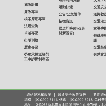
道路封閉資訊
交通工
施政計畫
活動快遞
交通安
廉政專區
公告/公文附件
道路救
檔案應用專區
招標資訊
交通法
法規查詢
國道即時路況(另
宣導專
卓越專區
開新視窗)
特殊車
出版刊物
訊
歷史專區
交通控
勞務承攬派駐勞
智慧化
工申訴機制專區
網站隱私權政策
｜
資通安全政策宣告
｜
政府網
總機：(02)2909-6141, 傳真：(02)2909-3218,
地址：
243083新北市泰山區黎明里半山雅70號
, 