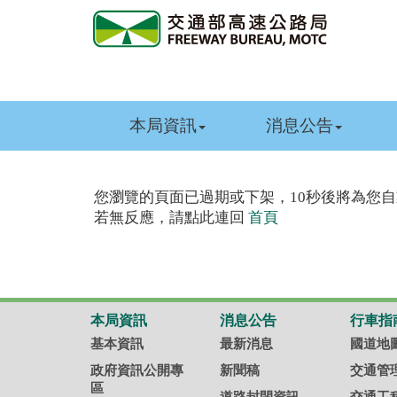
跳
到
主
要
內
容
本局資訊
消息公告
您瀏覽的頁面已過期或下架，10秒後將為您
若無反應，請點此連回
首頁
本局資訊
消息公告
行車指
基本資訊
最新消息
國道地
政府資訊公開專
新聞稿
交通管
區