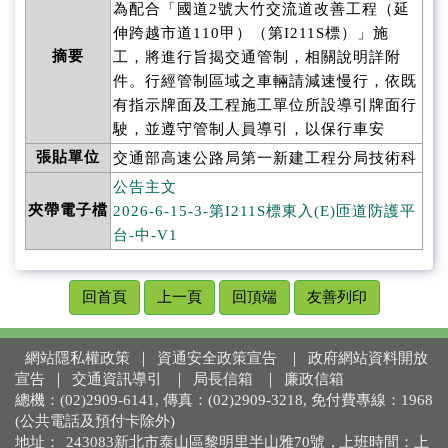
為配合「國道2號大竹交流道改善工程（延
伸跨越市道110甲）（第I211S標）」施
摘要
工，將進行旨揭交通管制，相關說明詳附
件。行經管制區域之車輛請減速慢行，依既
有指示牌面及工程施工單位所設導引牌面行
駛，並遵守管制人員導引，以保行車安
張貼單位
交通部高速公路局第一新建工程分局技術科
公告主文
夾帶電子檔
2026-6-15-3-第I211S標東入(E)匝道防護平
台-中-V1
回首頁
上一頁
回頂端
友善列印
網站隱私權政策
｜
資通安全政策宣告
｜
政府網站資料開放
宣告
｜
交通資訊導引
｜
局長信箱
｜
廉政信箱
總機：(02)2909-6141, 傳真：(02)2909-3218, 免付費專線：1968
(公共電話及預付卡除外)
地址：
243083新北市泰山區黎明里半山雅70號
, 上班時間：上