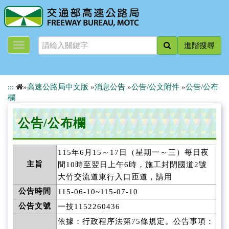
跳
到
主
要
進階搜尋
內
容
:::
»
高速公路局中文版
»
消息公告
»
公告/公文附件
»
公告/公布
欄
公告/公布欄
115年6月15～17日（星期一～三）每日夜
主旨
間10時至翌日上午6時，施工封閉國道2號
大竹交流道東行入口匝道，請用
公告時間
115-06-10~115-07-10
公告文號
一技1152260436
依據：行政程序法第75條規定。公告事項：