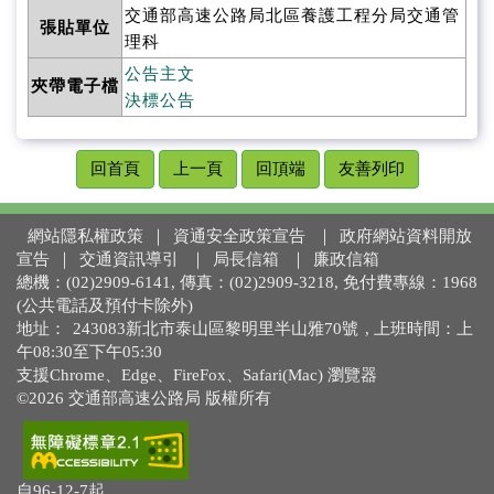
交通部高速公路局北區養護工程分局交通管
張貼單位
理科
公告主文
夾帶電子檔
決標公告
回首頁
上一頁
回頂端
友善列印
網站隱私權政策
｜
資通安全政策宣告
｜
政府網站資料開放
宣告
｜
交通資訊導引
｜
局長信箱
｜
廉政信箱
總機：(02)2909-6141, 傳真：(02)2909-3218, 免付費專線：1968
(公共電話及預付卡除外)
地址：
243083新北市泰山區黎明里半山雅70號
, 上班時間：上
午08:30至下午05:30
支援Chrome、Edge、FireFox、Safari(Mac) 瀏覽器
©2026 交通部高速公路局 版權所有
自96-12-7起