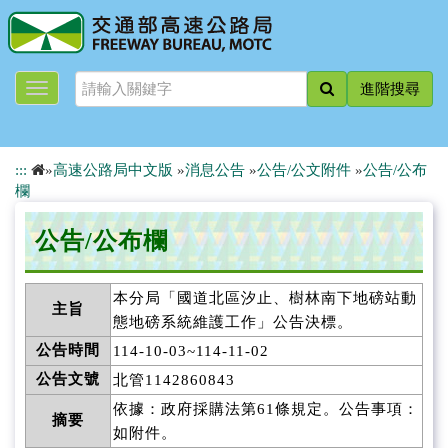
跳
到
主
要
進階搜尋
內
容
:::
»
高速公路局中文版
»
消息公告
»
公告/公文附件
»
公告/公布
欄
公告/公布欄
本分局「國道北區汐止、樹林南下地磅站動
主旨
態地磅系統維護工作」公告決標。
公告時間
114-10-03~114-11-02
公告文號
北管1142860843
依據：政府採購法第61條規定。公告事項：
摘要
如附件。