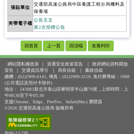
交通部高速公路局中區養護工程分局機料及
張貼單位
保養場
公告主文
夾帶電子檔
第2次招標公告
回首頁
上一頁
回頂端
友善列印
網站隱私權政策
｜
資通安全政策宣告
｜
政府網站資料開放
宣告
｜
交通資訊導引
｜
局長信箱
｜
廉政信箱
總機：(02)2909-6141, 傳真：(02)2909-3218, 免付費專線：1968
(公共電話及預付卡除外)
地址：
243083新北市泰山區黎明里半山雅70號
, 上班時間：上
午08:30至下午05:30
支援Chrome、Edge、FireFox、Safari(Mac) 瀏覽器
©2026 交通部高速公路局 版權所有
自96-12-7起