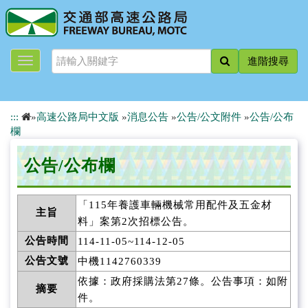
跳
到
主
要
進階搜尋
內
容
:::
»
高速公路局中文版
»
消息公告
»
公告/公文附件
»
公告/公布
欄
公告/公布欄
「115年養護車輛機械常用配件及五金材
主旨
料」案第2次招標公告。
公告時間
114-11-05~114-12-05
公告文號
中機1142760339
依據：政府採購法第27條。公告事項：如附
摘要
件。