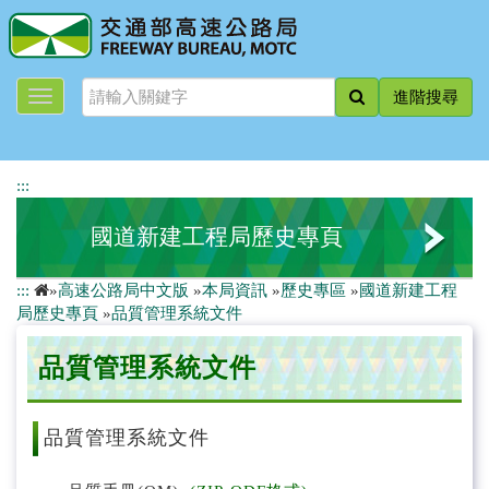
跳
到
主
要
進階搜尋
內
容
:::
國道新建工程局歷史專頁
:::
»
高速公路局中文版
»
本局資訊
»
歷史專區
»
國道新建工程
國工局的誕生與紀錄
局歷史專頁
»
品質管理系統文件
組織文化與國道願景
品質管理系統文件
國道路網規劃及建設成果
品質管理系統文件
其他工程