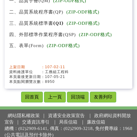
、
一
品質手冊(QM)
(ZIP-ODF格式)
品質管理系統文件
二、品質系統
程序書(QP)
(ZIP-ODF格式)
雪山隧道主題
、品質系統標準書
(QI)
三
(ZIP-ODF格式)
國工局編年大事紀
四、
外部
標準作業程序書(QSP)
(ZIP-ODF格式)
五、表單(Form)
(ZIP-ODF格式)
上架日期 ：107-02-11
資料維護單位 ：工務組工程科
本頁最後更新日期：107-05-21
本頁點閱瀏覽次數：8950
回首頁
上一頁
回頂端
友善列印
網站隱私權政策
｜
資通安全政策宣告
｜
政府網站資料開放
宣告
｜
交通資訊導引
｜
局長信箱
｜
廉政信箱
總機：(02)2909-6141, 傳真：(02)2909-3218, 免付費專線：1968
(公共電話及預付卡除外)