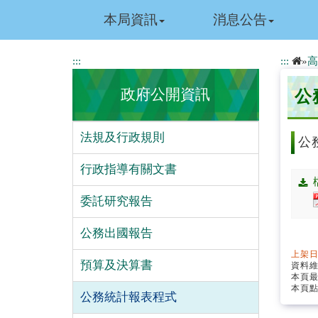
跳
本局資訊
消息公告
到
主
要
:::
:::
»
高
內
容
政府公開資訊
公
法規及行政規則
公
行政指導有關文書
委託研究報告
公務出國報告
上架日
預算及決算書
資料
本頁
本頁點
公務統計報表程式