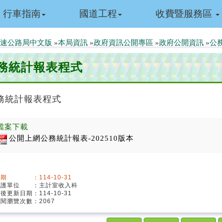
行車指南
國道工程
收費暨服務區
速公路局中文版
»
本局資訊
»
政府資訊公開專區
»
政府公開資訊
»
公
務統計報表程式
務統計報表程式
檔案下載
公開上網公務統計報表-202510版本
期 ：114-10-31
維護單位 ：主計室收入科
最後更新日期：114-10-31
閱瀏覽次數：2067