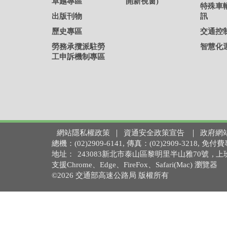
卓越專區
開新視窗)
特殊車
出版刊物
訊
歷史專區
交通控
勞務承攬派駐勞
智慧化
工申訴機制專區
網站隱私權政策
｜
資通安全政策宣告
｜
政府網
總機：(02)2909-6141, 傳真：(02)2909-3218,
地址：
243083新北市泰山區黎明里半山雅70號
, 
支援Chrome、Edge、FireFox、Safari(Mac) 瀏覽器
©2026 交通部高速公路局 版權所有