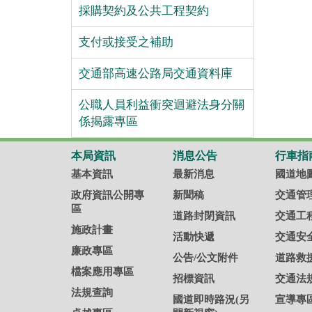
採購契約及公共工程契約
支付或接受之補助
交通部高速公路局交通資料庫
公職人員利益衝突迴避法身分關
係揭露專區
本局資訊
消息公告
行車指
基本資訊
最新消息
國道地
政府資訊公開專
新聞稿
交通管
區
道路封閉資訊
交通工
施政計畫
活動快遞
交通安
廉政專區
公告/公文附件
道路救
檔案應用專區
招標資訊
交通法
法規查詢
國道即時路況(另
宣導專