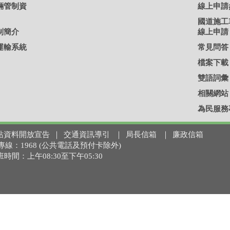
輛管制資
線上申請
國道施工
制簡介
線上申請
運輸系統
常見問答
檔案下載
雙語詞彙
相關網站
為民服務
站資料開放宣告
｜
交通資訊導引
｜
局長信箱
｜
廉政信箱
 免付費專線：1968 (公共電話及預付卡除外)
上班時間：上午08:30至下午05:30