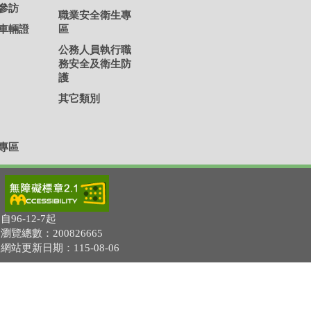
參訪
職業安全衛生專
車輛證
區
公務人員執行職
務安全及衛生防
護
其它類別
專區
自96-12-7起
瀏覽總數：200826665
網站更新日期：115-08-06