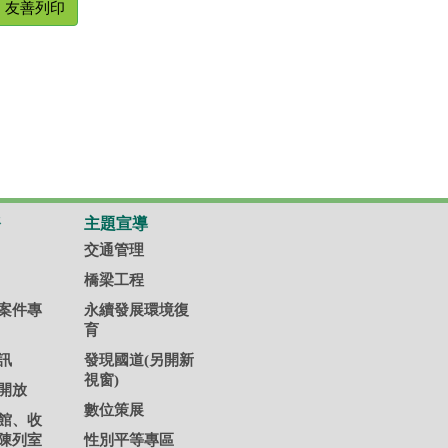
友善列印
務
主題宣導
交通管理
橋梁工程
案件專
永續發展環境復
育
訊
發現國道(另開新
視窗)
開放
數位策展
館、收
陳列室
性別平等專區