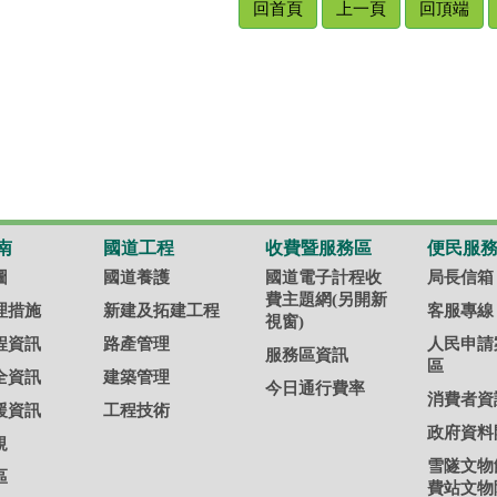
回首頁
上一頁
回頂端
南
國道工程
收費暨服務區
便民服
圖
國道養護
國道電子計程收
局長信箱
費主題網(另開新
理措施
新建及拓建工程
客服專線
視窗)
程資訊
路產管理
人民申請
服務區資訊
區
全資訊
建築管理
今日通行費率
消費者資
援資訊
工程技術
政府資料
規
雪隧文物
區
費站文物