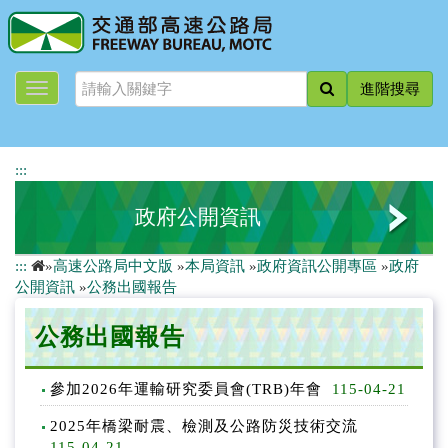
跳
到
主
要
進階搜尋
內
容
:::
政府公開資訊
:::
»
高速公路局中文版
»
本局資訊
»
政府資訊公開專區
»
政府
法規及行政規則
公開資訊
»
公務出國報告
行政指導有關文書
公務出國報告
委託研究報告
參加2026年運輸研究委員會(TRB)年會
115-04-21
公務出國報告
2025年橋梁耐震、檢測及公路防災技術交流
115-04-21