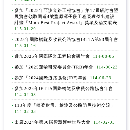
預算及決算書
參加「2025年亞澳道路工程協會」第17屆研討會暨
公務統計報表程式
展覽會領取國道4號豐原潭子段工程榮獲傑出建設
計畫「Mino Best Project Award」獎項及論文發表
採購契約及公共工程契約
115-01-29
2025年國際橋隧及收費公路協會IBTTA第93屆年會
支付或接受之補助
115-01-16
交通部高速公路局交通資料庫
參加2025年國際隧道工程協會研討會
114-08-05
參加「2025運輸研究委員會(TRB)年會
114-06-23
公職人員利益衝突迴避法身分關係揭露專區
參加「2024國際道路協會(IRF)年會
114-06-23
參加2024年IBTTA國際橋隧及收費公路協會年會
114-02-03
113年度「橋梁耐震、檢測及公路防災技術交流」
114-02-03
出席2024年第30屆智慧運輸世界大會
114-02-03