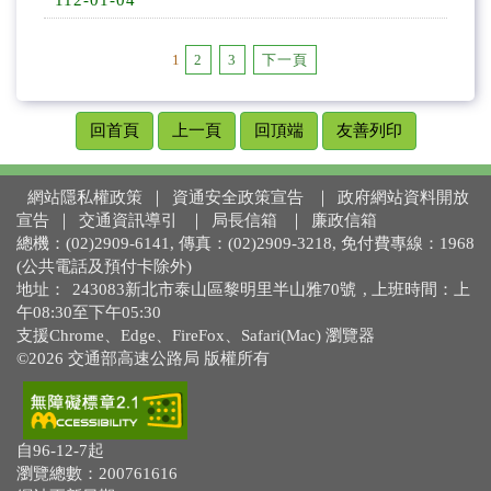
112-01-04
1
2
3
下一頁
回首頁
上一頁
回頂端
友善列印
網站隱私權政策
｜
資通安全政策宣告
｜
政府網站資料開放
宣告
｜
交通資訊導引
｜
局長信箱
｜
廉政信箱
總機：(02)2909-6141, 傳真：(02)2909-3218, 免付費專線：1968
(公共電話及預付卡除外)
地址：
243083新北市泰山區黎明里半山雅70號
, 上班時間：上
午08:30至下午05:30
支援Chrome、Edge、FireFox、Safari(Mac) 瀏覽器
©2026 交通部高速公路局 版權所有
自96-12-7起
瀏覽總數：200761616